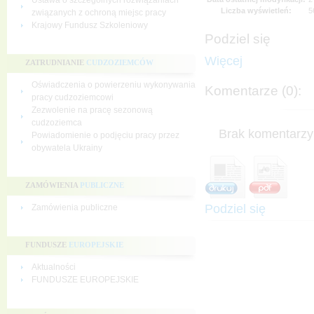
Ustawa o szczególnych rozwiązaniach
Liczba wyświetleń:
5
związanych z ochroną miejsc pracy
Krajowy Fundusz Szkoleniowy
Podziel się
Więcej
ZATRUDNIANIE
CUDZOZIEMCÓW
Oświadczenia o powierzeniu wykonywania
Komentarze (0):
pracy cudzoziemcowi
Zezwolenie na pracę sezonową
cudzoziemca
Brak komentarzy 
Powiadomienie o podjęciu pracy przez
obywatela Ukrainy
ZAMÓWIENIA
PUBLICZNE
Podziel się
Zamówienia publiczne
FUNDUSZE
EUROPEJSKIE
Aktualności
FUNDUSZE EUROPEJSKIE