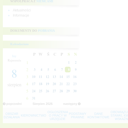
WSPÓŁPRACA Z
NIEMCAMI
Aktualności
Informacje
DOKUMENTY DO
POBRANIA
Kalendarium
P
W
Ś
C
P
S
N
Izy
Rajmunda
1
1
2
8
2
3
4
5
6
7
8
9
3
10
11
12
13
14
15
16
4
sierpien
17
18
19
20
21
22
23
5
24
25
26
27
28
29
30
6
31
poprzedni
Sierpien
2026
następny
OGŁOSZENIA
OBOWIĄZU
OBSZAR
PODSTAWY
DANE
KIEROWNICTWO
O PRACY W
STAWKI, K
DZIAŁANIA
PRAWNE
KONTAKTOWE
URZĘDZIE
WSKAŹNI