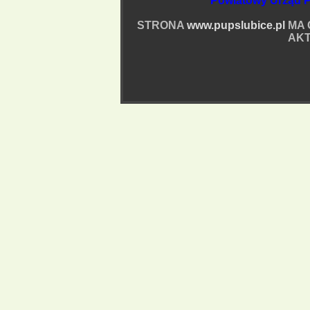
Powiatowy Urząd P
STRONA
www.pupslubice.pl
MA 
AKT