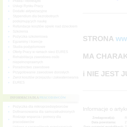
Prawa i obowiązki
Usługi Rynku Pracy
Dodatki aktywizacyjne
Stypendium dla bezrobotnych
podejmujących naukę
Refundacje kosztów opieki nad dzieckiem
Szkolenia
STRONA
ww
Pożyczka szkoleniowa
Egzaminy i licencje
Studia podyplomowe
Oferty Pracy w ramach sieci EURES
MA CHARAK
Rehabilitacja zawodowa osób
niepełnosprawnych
Poradnictwo zawodowe
i NIE JEST
Przygotowanie zawodowe dorosłych
Zwrot kosztów przejazdu i zakwaterowania
EURES
INFORMACJA DLA
PRACODAWCÓW
Pożyczka dla mikroprzedsiębiorców
Informacje o artyk
Dofinansowania dla samozatrudnionych
Rodzaje wsparcia i pomocy dla
Zredagował(a):
R
pracodawców
Data powstania:
2
Data ostatniej modyfikacji:
2