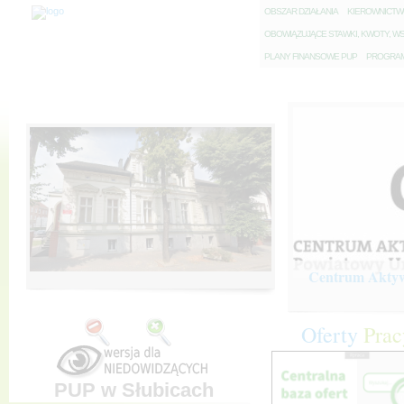
O
BSZAR DZIAŁANIA
K
IEROWNICT
O
BOWIĄZUJĄCE STAWKI, KWOTY, WS
P
LANY FINANSOWE PUP
P
ROGRAM 
Centrum Aktywi
Oferty
Prac
PUP w Słubicach