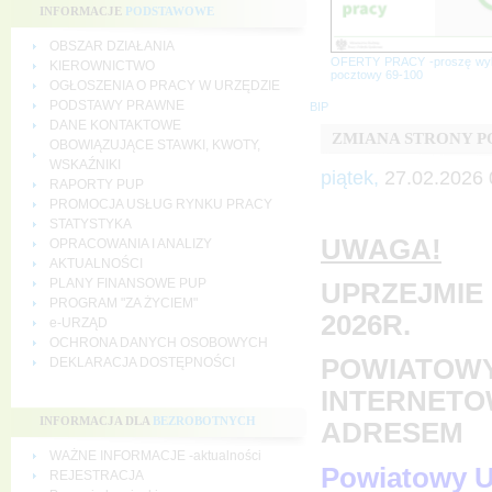
INFORMACJE
PODSTAWOWE
OBSZAR DZIAŁANIA
OFERTY PRACY -proszę wy
KIEROWNICTWO
pocztowy 69-100
OGŁOSZENIA O PRACY W URZĘDZIE
PODSTAWY PRAWNE
BIP
DANE KONTAKTOWE
ZMIANA STRONY 
OBOWIĄZUJĄCE STAWKI, KWOTY,
WSKAŹNIKI
piątek,
27.02.2026 
RAPORTY PUP
PROMOCJA USŁUG RYNKU PRACY
STATYSTYKA
UWAGA!
OPRACOWANIA I ANALIZY
AKTUALNOŚCI
PLANY FINANSOWE PUP
UPRZEJMIE 
PROGRAM "ZA ŻYCIEM"
2026R.
e-URZĄD
OCHRONA DANYCH OSOBOWYCH
POWIATOWY
DEKLARACJA DOSTĘPNOŚCI
INTERNETO
INFORMACJA DLA
BEZROBOTNYCH
ADRESEM
WAŻNE INFORMACJE -aktualności
Powiatowy U
REJESTRACJA