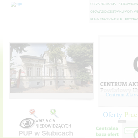
O
BSZAR DZIAŁANIA
K
IEROWNICT
O
BOWIĄZUJĄCE STAWKI, KWOTY, WS
P
LANY FINANSOWE PUP
P
ROGRAM 
Centrum Aktywi
Oferty
Prac
PUP w Słubicach