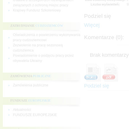
Ustawa o szczególnych rozwiązaniach
Liczba wyświetleń:
5
związanych z ochroną miejsc pracy
Krajowy Fundusz Szkoleniowy
Podziel się
Więcej
ZATRUDNIANIE
CUDZOZIEMCÓW
Oświadczenia o powierzeniu wykonywania
Komentarze (0):
pracy cudzoziemcowi
Zezwolenie na pracę sezonową
cudzoziemca
Brak komentarzy 
Powiadomienie o podjęciu pracy przez
obywatela Ukrainy
ZAMÓWIENIA
PUBLICZNE
Podziel się
Zamówienia publiczne
FUNDUSZE
EUROPEJSKIE
Aktualności
FUNDUSZE EUROPEJSKIE