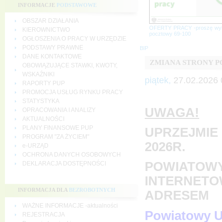
INFORMACJE
PODSTAWOWE
OBSZAR DZIAŁANIA
OFERTY PRACY -proszę wy
KIEROWNICTWO
pocztowy 69-100
OGŁOSZENIA O PRACY W URZĘDZIE
PODSTAWY PRAWNE
BIP
DANE KONTAKTOWE
ZMIANA STRONY 
OBOWIĄZUJĄCE STAWKI, KWOTY,
WSKAŹNIKI
piątek,
27.02.2026 
RAPORTY PUP
PROMOCJA USŁUG RYNKU PRACY
STATYSTYKA
UWAGA!
OPRACOWANIA I ANALIZY
AKTUALNOŚCI
PLANY FINANSOWE PUP
UPRZEJMIE 
PROGRAM "ZA ŻYCIEM"
2026R.
e-URZĄD
OCHRONA DANYCH OSOBOWYCH
POWIATOWY
DEKLARACJA DOSTĘPNOŚCI
INTERNETO
INFORMACJA DLA
BEZROBOTNYCH
ADRESEM
WAŻNE INFORMACJE -aktualności
Powiatowy U
REJESTRACJA