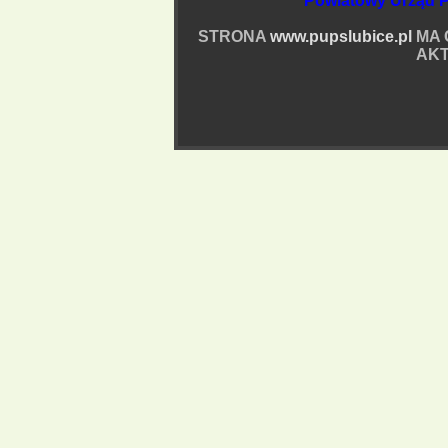
Powiatowy Urząd P
STRONA
www.pupslubice.pl
MA 
AKT