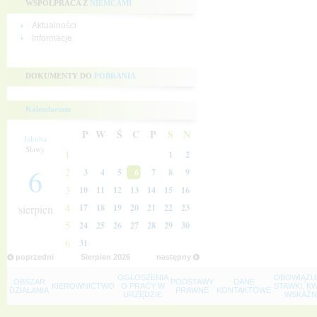
WSPÓŁPRACA Z
NIEMCAMI
Aktualności
Informacje
DOKUMENTY DO
POBRANIA
Kalendarium
P
W
Ś
C
P
S
N
Jakuba
Sławy
1
1
2
6
2
3
4
5
6
7
8
9
3
10
11
12
13
14
15
16
4
sierpien
17
18
19
20
21
22
23
5
24
25
26
27
28
29
30
6
31
poprzedni
Sierpien
2026
następny
OGŁOSZENIA
OBOWIĄZU
OBSZAR
PODSTAWY
DANE
KIEROWNICTWO
O PRACY W
STAWKI, K
DZIAŁANIA
PRAWNE
KONTAKTOWE
URZĘDZIE
WSKAŹNI