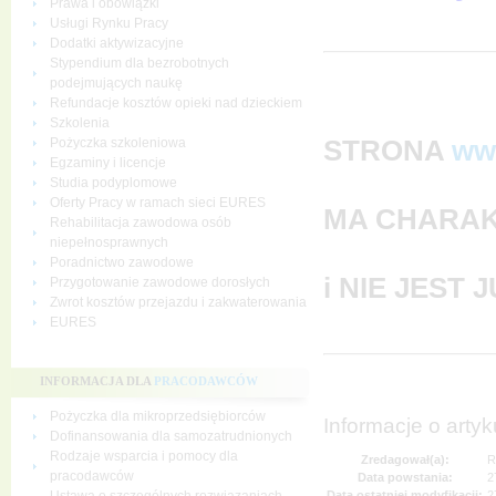
Prawa i obowiązki
Usługi Rynku Pracy
Dodatki aktywizacyjne
Stypendium dla bezrobotnych
podejmujących naukę
Refundacje kosztów opieki nad dzieckiem
Szkolenia
STRONA
ww
Pożyczka szkoleniowa
Egzaminy i licencje
Studia podyplomowe
Oferty Pracy w ramach sieci EURES
MA CHARAK
Rehabilitacja zawodowa osób
niepełnosprawnych
Poradnictwo zawodowe
i NIE JEST
Przygotowanie zawodowe dorosłych
Zwrot kosztów przejazdu i zakwaterowania
EURES
INFORMACJA DLA
PRACODAWCÓW
Pożyczka dla mikroprzedsiębiorców
Informacje o artyk
Dofinansowania dla samozatrudnionych
Rodzaje wsparcia i pomocy dla
Zredagował(a):
R
pracodawców
Data powstania:
2
Data ostatniej modyfikacji:
2