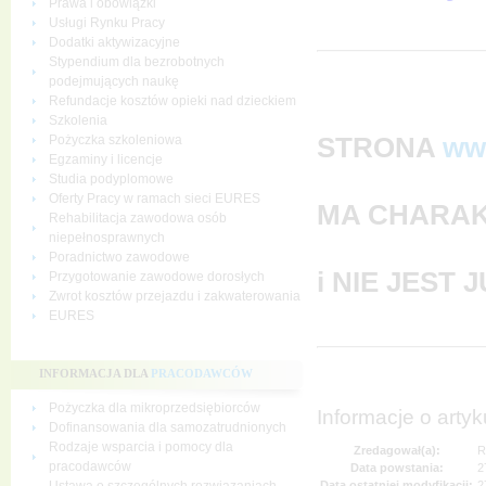
Prawa i obowiązki
Usługi Rynku Pracy
Dodatki aktywizacyjne
Stypendium dla bezrobotnych
podejmujących naukę
Refundacje kosztów opieki nad dzieckiem
Szkolenia
STRONA
ww
Pożyczka szkoleniowa
Egzaminy i licencje
Studia podyplomowe
Oferty Pracy w ramach sieci EURES
MA CHARAK
Rehabilitacja zawodowa osób
niepełnosprawnych
Poradnictwo zawodowe
i NIE JEST
Przygotowanie zawodowe dorosłych
Zwrot kosztów przejazdu i zakwaterowania
EURES
INFORMACJA DLA
PRACODAWCÓW
Pożyczka dla mikroprzedsiębiorców
Informacje o artyk
Dofinansowania dla samozatrudnionych
Rodzaje wsparcia i pomocy dla
Zredagował(a):
R
pracodawców
Data powstania:
2
Data ostatniej modyfikacji:
2