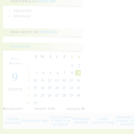
WSPÓŁPRACA Z
NIEMCAMI
Aktualności
Informacje
DOKUMENTY DO
POBRANIA
Kalendarium
P
W
Ś
C
P
S
N
Klary
Romana
1
1
2
9
2
3
4
5
6
7
8
9
3
10
11
12
13
14
15
16
4
sierpien
17
18
19
20
21
22
23
5
24
25
26
27
28
29
30
6
31
poprzedni
Sierpien
2026
następny
OGŁOSZENIA
OBOWIĄZU
OBSZAR
PODSTAWY
DANE
KIEROWNICTWO
O PRACY W
STAWKI, K
DZIAŁANIA
PRAWNE
KONTAKTOWE
URZĘDZIE
WSKAŹNI