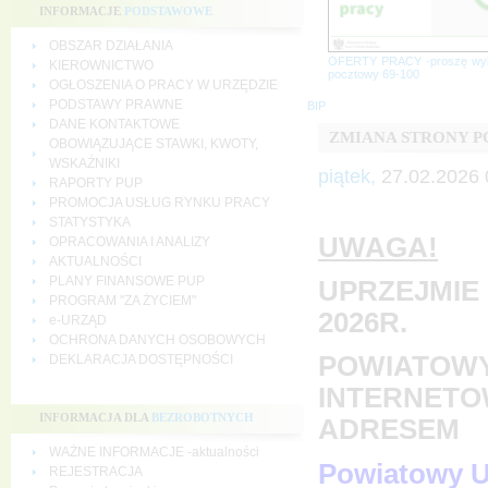
INFORMACJE
PODSTAWOWE
OBSZAR DZIAŁANIA
OFERTY PRACY -proszę wy
KIEROWNICTWO
pocztowy 69-100
OGŁOSZENIA O PRACY W URZĘDZIE
PODSTAWY PRAWNE
BIP
DANE KONTAKTOWE
ZMIANA STRONY 
OBOWIĄZUJĄCE STAWKI, KWOTY,
WSKAŹNIKI
piątek,
27.02.2026 
RAPORTY PUP
PROMOCJA USŁUG RYNKU PRACY
STATYSTYKA
UWAGA!
OPRACOWANIA I ANALIZY
AKTUALNOŚCI
PLANY FINANSOWE PUP
UPRZEJMIE 
PROGRAM "ZA ŻYCIEM"
2026R.
e-URZĄD
OCHRONA DANYCH OSOBOWYCH
POWIATOWY
DEKLARACJA DOSTĘPNOŚCI
INTERNETO
INFORMACJA DLA
BEZROBOTNYCH
ADRESEM
WAŻNE INFORMACJE -aktualności
Powiatowy U
REJESTRACJA