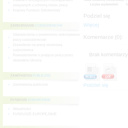
Ustawa o szczególnych rozwiązaniach
Liczba wyświetleń:
5
związanych z ochroną miejsc pracy
Krajowy Fundusz Szkoleniowy
Podziel się
Więcej
ZATRUDNIANIE
CUDZOZIEMCÓW
Oświadczenia o powierzeniu wykonywania
Komentarze (0):
pracy cudzoziemcowi
Zezwolenie na pracę sezonową
cudzoziemca
Brak komentarzy 
Powiadomienie o podjęciu pracy przez
obywatela Ukrainy
ZAMÓWIENIA
PUBLICZNE
Podziel się
Zamówienia publiczne
FUNDUSZE
EUROPEJSKIE
Aktualności
FUNDUSZE EUROPEJSKIE