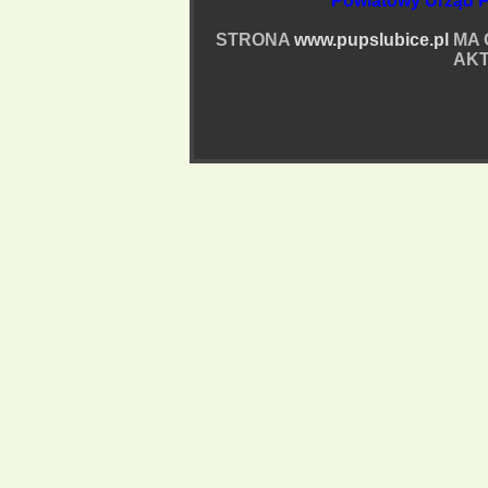
Powiatowy Urząd P
STRONA
www.pupslubice.pl
MA 
AKT