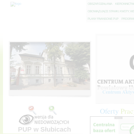
O
BSZAR DZIAŁANIA
K
IEROWNICT
O
BOWIĄZUJĄCE STAWKI, KWOTY, WS
P
LANY FINANSOWE PUP
P
ROGRAM 
Centrum Aktywi
Oferty
Prac
PUP w Słubicach