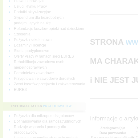
Prawa i obowiązki
Usługi Rynku Pracy
Dodatki aktywizacyjne
Stypendium dla bezrobotnych
podejmujących naukę
Refundacje kosztów opieki nad dzieckiem
Szkolenia
STRONA
ww
Pożyczka szkoleniowa
Egzaminy i licencje
Studia podyplomowe
Oferty Pracy w ramach sieci EURES
MA CHARAK
Rehabilitacja zawodowa osób
niepełnosprawnych
Poradnictwo zawodowe
i NIE JEST
Przygotowanie zawodowe dorosłych
Zwrot kosztów przejazdu i zakwaterowania
EURES
INFORMACJA DLA
PRACODAWCÓW
Pożyczka dla mikroprzedsiębiorców
Informacje o artyk
Dofinansowania dla samozatrudnionych
Rodzaje wsparcia i pomocy dla
Zredagował(a):
R
pracodawców
Data powstania:
2
Data ostatniej modyfikacji:
2