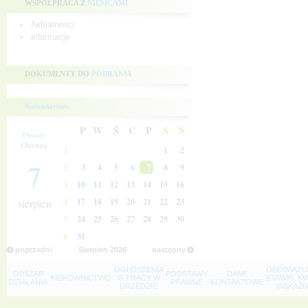
WSPÓŁPRACA Z
NIEMCAMI
Aktualności
Informacje
DOKUMENTY DO
POBRANIA
Kalendarium
P
W
Ś
C
P
S
N
Donaty
Olechny
1
1
2
7
2
3
4
5
6
7
8
9
3
10
11
12
13
14
15
16
4
sierpien
17
18
19
20
21
22
23
5
24
25
26
27
28
29
30
6
31
poprzedni
Sierpien
2026
następny
OGŁOSZENIA
OBOWIĄZU
OBSZAR
PODSTAWY
DANE
KIEROWNICTWO
O PRACY W
STAWKI, K
DZIAŁANIA
PRAWNE
KONTAKTOWE
URZĘDZIE
WSKAŹNI