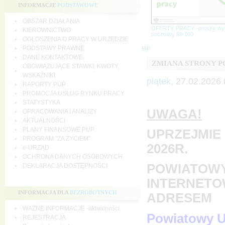
INFORMACJE
PODSTAWOWE
OBSZAR DZIAŁANIA
OFERTY PRACY -proszę wy
KIEROWNICTWO
pocztowy 69-100
OGŁOSZENIA O PRACY W URZĘDZIE
PODSTAWY PRAWNE
BIP
DANE KONTAKTOWE
ZMIANA STRONY 
OBOWIĄZUJĄCE STAWKI, KWOTY,
WSKAŹNIKI
piątek,
27.02.2026 
RAPORTY PUP
PROMOCJA USŁUG RYNKU PRACY
STATYSTYKA
UWAGA!
OPRACOWANIA I ANALIZY
AKTUALNOŚCI
PLANY FINANSOWE PUP
UPRZEJMIE 
PROGRAM "ZA ŻYCIEM"
2026R.
e-URZĄD
OCHRONA DANYCH OSOBOWYCH
POWIATOWY
DEKLARACJA DOSTĘPNOŚCI
INTERNETO
INFORMACJA DLA
BEZROBOTNYCH
ADRESEM
WAŻNE INFORMACJE -aktualności
Powiatowy U
REJESTRACJA