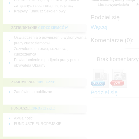
Ustawa o szczególnych rozwiązaniach
Liczba wyświetleń:
5
związanych z ochroną miejsc pracy
Krajowy Fundusz Szkoleniowy
Podziel się
Więcej
ZATRUDNIANIE
CUDZOZIEMCÓW
Oświadczenia o powierzeniu wykonywania
Komentarze (0):
pracy cudzoziemcowi
Zezwolenie na pracę sezonową
cudzoziemca
Brak komentarzy 
Powiadomienie o podjęciu pracy przez
obywatela Ukrainy
ZAMÓWIENIA
PUBLICZNE
Podziel się
Zamówienia publiczne
FUNDUSZE
EUROPEJSKIE
Aktualności
FUNDUSZE EUROPEJSKIE