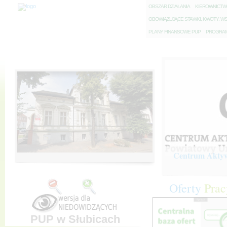
O
BSZAR DZIAŁANIA
K
IEROWNICT
O
BOWIĄZUJĄCE STAWKI, KWOTY, WS
P
LANY FINANSOWE PUP
P
ROGRAM 
Centrum Aktywi
Oferty
Prac
PUP w Słubicach