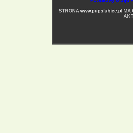
Powiatowy Urząd P
STRONA
www.pupslubice.pl
MA 
AKT