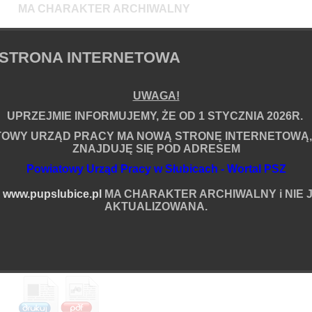
MA CHARAKTER ARCHIWALNY
i NIE JEST JUŻ AKTUALIZOWANA.
STRONA INTERNETOWA
em
UWAGA!
Informacje o artykule
UPRZEJMIE INFORMUJEMY, ŻE OD 1 STYCZNIA 2026R.
Zredagował(a):
Rafał Ossowski
Data powstania:
27.02.2026 07:35
TOWY URZĄD PRACY MA NOWĄ STRONĘ INTERNETOWĄ,
Data ostatniej modyfikacji:
27.05.2026 07:20
ZNAJDUJĘ SIĘ POD ADRESEM
Liczba wyświetleń:
5702696
Powiatowy Urząd Pracy w Słubicach - Wortal PSZ
Podziel się
ia
A
www.pupslubice.pl
MA CHARAKTER ARCHIWALNY i NIE J
Więcej
AKTUALIZOWANA.
Komentarze (0):
Brak komentarzy na ten temat.