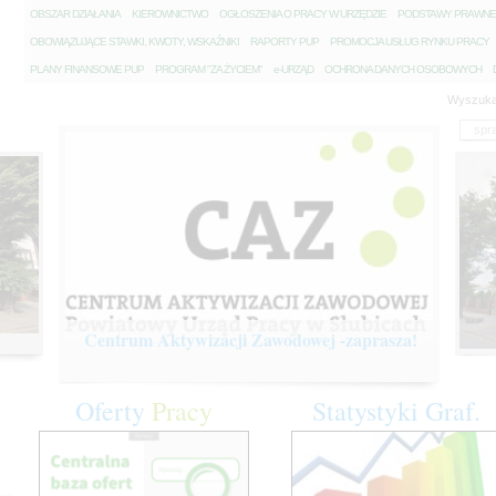
O
BSZAR DZIAŁANIA
K
IEROWNICTWO
O
GŁOSZENIA O PRACY W URZĘDZIE
P
ODSTAWY PRAWNE
O
BOWIĄZUJĄCE STAWKI, KWOTY, WSKAŹNIKI
R
APORTY PUP
P
ROMOCJA USŁUG RYNKU PRACY
P
LANY FINANSOWE PUP
P
ROGRAM "ZA ŻYCIEM"
e
-URZĄD
O
CHRONA DANYCH OSOBOWYCH
Wyszuka
Centrum Aktywizacji Zawodowej -zaprasza!
Oferty
Pracy
Statystyki
Graf.