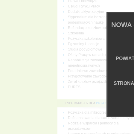
Prawa i obowiązki
Usługi Rynku Pracy
Dodatki aktywizacyjne
Stypendium dla bezrobotnych
podejmujących naukę
NOWA 
Refundacje kosztów opieki nad dziecki
Szkolenia
Pożyczka szkoleniowa
Egzaminy i licencje
Studia podyplomowe
Oferty Pracy w ramach sieci EURES
POWIA
Rehabilitacja zawodowa osób
niepełnosprawnych
Poradnictwo zawodowe
Przygotowanie zawodowe dorosłych
Zwrot kosztów przejazdu i zakwaterowan
STRON
EURES
INFORMACJA DLA
PRACODAWCÓW
Pożyczka dla mikroprzedsiębiorców
Dofinansowania dla samozatrudnionych
Rodzaje wsparcia i pomocy dla
pracodawców