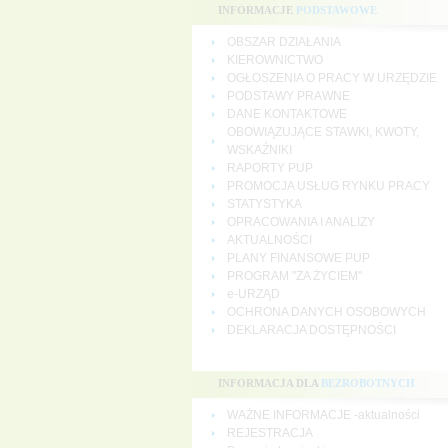
INFORMACJE
PODSTAWOWE
OBSZAR DZIAŁANIA
KIEROWNICTWO
OGŁOSZENIA O PRACY W URZĘDZIE
PODSTAWY PRAWNE
DANE KONTAKTOWE
OBOWIĄZUJĄCE STAWKI, KWOTY,
WSKAŹNIKI
RAPORTY PUP
PROMOCJA USŁUG RYNKU PRACY
STATYSTYKA
OPRACOWANIA I ANALIZY
AKTUALNOŚCI
PLANY FINANSOWE PUP
PROGRAM "ZA ŻYCIEM"
e-URZĄD
OCHRONA DANYCH OSOBOWYCH
DEKLARACJA DOSTĘPNOŚCI
INFORMACJA DLA
BEZROBOTNYCH
WAŻNE INFORMACJE -aktualności
REJESTRACJA