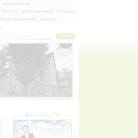
D
ANE KONTAKTOWE
S
TATYSTYKA
O
PRACOWANIA I ANALIZY
A
KTUALNOŚCI
D
EKLARACJA DOSTĘPNOŚCI
Mapa serwisu
j:
Kreator
CV