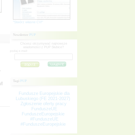
"Stwórz własne CV!"
Newsletter
PUP
Chcesz otrzymywać najnowsze
wiadomości z PUP Słubice?
podaj e-mail:
.
Tagi
PUP
M
Fundusze Europejskie dla
Lubuskiego (FE 2021-2027)
Zgłoszenie oferty pracy
FunduszeUE
FunduszeEuropejskie
#FunduszeUE
#FunduszeEuropejskie