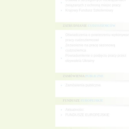
Ustawa o szczególnych rozwiązaniach
związanych z ochroną miejsc pracy
Krajowy Fundusz Szkoleniowy
ZATRUDNIANIE
CUDZOZIEMCÓW
Oświadczenia o powierzeniu wykonywa
pracy cudzoziemcowi
Zezwolenie na pracę sezonową
cudzoziemca
Powiadomienie o podjęciu pracy przez
obywatela Ukrainy
ZAMÓWIENIA
PUBLICZNE
Zamówienia publiczne
FUNDUSZE
EUROPEJSKIE
Aktualności
FUNDUSZE EUROPEJSKIE