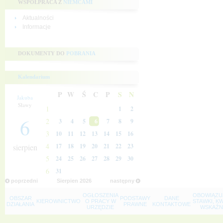
WSPÓŁPRACA Z
NIEMCAMI
Aktualności
Informacje
DOKUMENTY DO
POBRANIA
Kalendarium
P
W
Ś
C
P
S
N
Jakuba
Sławy
1
1
2
6
2
3
4
5
6
7
8
9
3
10
11
12
13
14
15
16
4
sierpien
17
18
19
20
21
22
23
5
24
25
26
27
28
29
30
6
31
poprzedni
Sierpien
2026
następny
OGŁOSZENIA
OBOWIĄZU
OBSZAR
PODSTAWY
DANE
KIEROWNICTWO
O PRACY W
STAWKI, K
DZIAŁANIA
PRAWNE
KONTAKTOWE
URZĘDZIE
WSKAŹNI