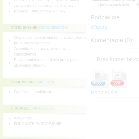
Ustawa o szczególnych rozwiązaniach
Liczba wyświetleń:
5
związanych z ochroną miejsc pracy
Krajowy Fundusz Szkoleniowy
Podziel się
Więcej
ZATRUDNIANIE
CUDZOZIEMCÓW
Oświadczenia o powierzeniu wykonywania
Komentarze (0):
pracy cudzoziemcowi
Zezwolenie na pracę sezonową
cudzoziemca
Brak komentarzy 
Powiadomienie o podjęciu pracy przez
obywatela Ukrainy
ZAMÓWIENIA
PUBLICZNE
Podziel się
Zamówienia publiczne
FUNDUSZE
EUROPEJSKIE
Aktualności
FUNDUSZE EUROPEJSKIE