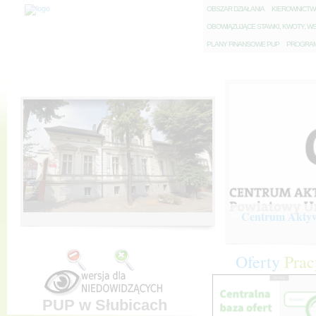
O
BSZAR DZIAŁANIA
K
IEROWNICT
O
BOWIĄZUJĄCE STAWKI, KWOTY, WS
P
LANY FINANSOWE PUP
P
ROGRAM 
Centrum Aktywi
Oferty
Prac
PUP w Słubicach