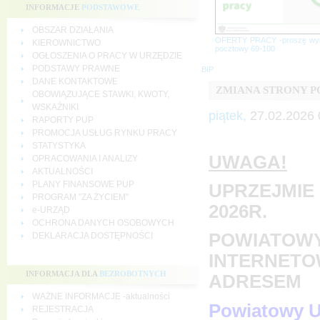
INFORMACJE
PODSTAWOWE
OBSZAR DZIAŁANIA
OFERTY PRACY -proszę wy
KIEROWNICTWO
pocztowy 69-100
OGŁOSZENIA O PRACY W URZĘDZIE
PODSTAWY PRAWNE
BIP
DANE KONTAKTOWE
ZMIANA STRONY 
OBOWIĄZUJĄCE STAWKI, KWOTY,
WSKAŹNIKI
piątek,
27.02.2026 
RAPORTY PUP
PROMOCJA USŁUG RYNKU PRACY
STATYSTYKA
UWAGA!
OPRACOWANIA I ANALIZY
AKTUALNOŚCI
PLANY FINANSOWE PUP
UPRZEJMIE 
PROGRAM "ZA ŻYCIEM"
2026R.
e-URZĄD
OCHRONA DANYCH OSOBOWYCH
POWIATOWY
DEKLARACJA DOSTĘPNOŚCI
INTERNETO
INFORMACJA DLA
BEZROBOTNYCH
ADRESEM
WAŻNE INFORMACJE -aktualności
Powiatowy U
REJESTRACJA