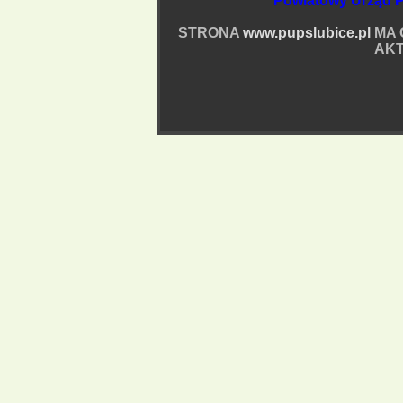
Powiatowy Urząd P
STRONA
www.pupslubice.pl
MA 
AKT