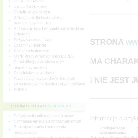
Prawa i obowiązki
Usługi Rynku Pracy
Dodatki aktywizacyjne
Stypendium dla bezrobotnych
podejmujących naukę
Refundacje kosztów opieki nad dzieckiem
Szkolenia
STRONA
ww
Pożyczka szkoleniowa
Egzaminy i licencje
Studia podyplomowe
Oferty Pracy w ramach sieci EURES
MA CHARAK
Rehabilitacja zawodowa osób
niepełnosprawnych
Poradnictwo zawodowe
i NIE JEST
Przygotowanie zawodowe dorosłych
Zwrot kosztów przejazdu i zakwaterowania
EURES
INFORMACJA DLA
PRACODAWCÓW
Pożyczka dla mikroprzedsiębiorców
Informacje o artyk
Dofinansowania dla samozatrudnionych
Rodzaje wsparcia i pomocy dla
Zredagował(a):
R
pracodawców
Data powstania:
2
Data ostatniej modyfikacji:
2