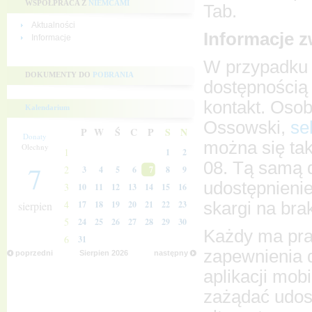
WSPÓŁPRACA Z
NIEMCAMI
Tab.
Aktualności
Informacje z
Informacje
W przypadku 
DOKUMENTY DO
POBRANIA
dostępnością 
kontakt. Osob
Kalendarium
Ossowski,
se
P
W
Ś
C
P
S
N
Donaty
można się ta
Olechny
1
1
2
08. Tą samą 
7
2
3
4
5
6
7
8
9
udostępnienie
3
10
11
12
13
14
15
16
4
skargi na bra
sierpien
17
18
19
20
21
22
23
5
24
25
26
27
28
29
30
Każdy ma pra
6
31
zapewnienia d
poprzedni
Sierpien
2026
następny
aplikacji mob
zażądać udos