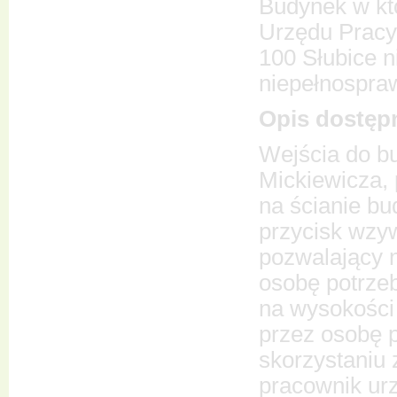
Budynek w kt
Urzędu Pracy 
100 Słubice n
niepełnospra
Opis dostępn
Wejścia do bu
Mickiewicza,
na ścianie b
przycisk wzy
pozwalający 
osobę potrze
na wysokości 
przez osobę p
skorzystaniu 
pracownik ur