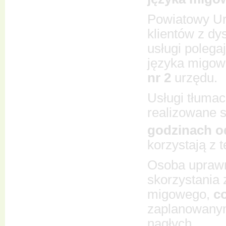
Powiatowy Ur
klientów z dy
usługi polega
języka migow
nr 2
urzędu.
Usługi tłuma
realizowane 
godzinach o
korzystają z 
Osoba uprawn
skorzystania 
migowego,
c
zaplanowanym
nagłych.