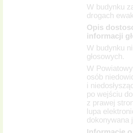
W budynku za
drogach ewaku
Opis dostoso
informacji g
W budynku nie
głosowych.
W Powiatowym
osób niedowi
i niedosłyszą
po wejściu do
z prawej stro
lupa elektroni
dokonywana je
Informacje o