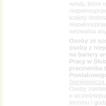
windy, które
niepełnospra
toalety dost
niepełnospra
wezwania asy
Osoby ze sz
osoby z nie
na bariery a
Pracy w Słu
pracownika t
Powiatoweg
Sienkiewicza 
Osoby zainte
o wcześniejs
terminu i god