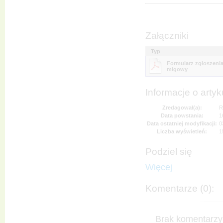
Załączniki
Typ
Formularz zgłoszenia
migowy
Informacje o artyk
Zredagował(a):
R
Data powstania:
1
Data ostatniej modyfikacji:
0
Liczba wyświetleń:
1
Podziel się
Więcej
Komentarze (0):
Brak komentarzy 