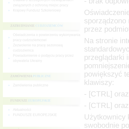
- brak odpowi
Ustawa o szczególnych rozwiązaniach
związanych z ochroną miejsc pracy
Oświadczenie
Krajowy Fundusz Szkoleniowy
sporządzono 
ZATRUDNIANIE
CUDZOZIEMCÓW
przez podmiot
Oświadczenia o powierzeniu wykonywania
Na stronie in
pracy cudzoziemcowi
Zezwolenie na pracę sezonową
standardowyc
cudzoziemca
przeglądarki 
Powiadomienie o podjęciu pracy przez
obywatela Ukrainy
pomniejszenie
powiększyć t
ZAMÓWIENIA
PUBLICZNE
klawiszy:
Zamówienia publiczne
- [CTRL] oraz
FUNDUSZE
EUROPEJSKIE
- [CTRL] oraz
Aktualności
Użytkownicy 
FUNDUSZE EUROPEJSKIE
swobodnie po