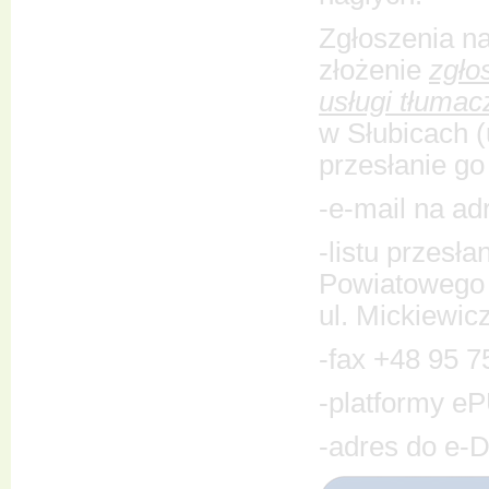
Zgłoszenia na
złożenie
zgło
usługi tłumac
w Słubicach (
przesłanie g
-e-mail na ad
-listu przesł
Powiatowego 
ul. Mickiewic
-fax +48 95 7
-platformy e
-adres do e