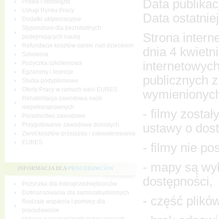
Data publikac
Prawa i obowiązki
Usługi Rynku Pracy
Data ostatniej
Dodatki aktywizacyjne
Stypendium dla bezrobotnych
Strona intern
podejmujących naukę
Refundacje kosztów opieki nad dzieckiem
dnia 4 kwietn
Szkolenia
internetowych
Pożyczka szkoleniowa
Egzaminy i licencje
publicznych 
Studia podyplomowe
Oferty Pracy w ramach sieci EURES
wymienionych
Rehabilitacja zawodowa osób
niepełnosprawnych
- filmy zosta
Poradnictwo zawodowe
ustawy o dost
Przygotowanie zawodowe dorosłych
Zwrot kosztów przejazdu i zakwaterowania
EURES
- filmy nie p
- mapy są wy
INFORMACJA DLA
PRACODAWCÓW
dostępności,
Pożyczka dla mikroprzedsiębiorców
Dofinansowania dla samozatrudnionych
- część plikó
Rodzaje wsparcia i pomocy dla
pracodawców