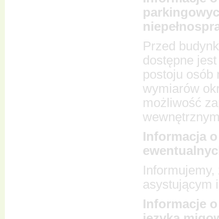
parkingowyc
niepełnospr
Przed budynki
dostępne jest
postoju osób 
wymiarów okre
możliwość za
wewnętrznym
Informacja o
ewentualnyc
Informujemy,
asystującym 
Informacje o
języka migow