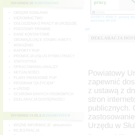
INFORMACJE
PODSTAWOWE
OBSZAR DZIAŁANIA
OFERTY PRACY -proszę wy
KIEROWNICTWO
pocztowy 69-100
OGŁOSZENIA O PRACY W URZĘDZIE
PODSTAWY PRAWNE
BIP
DANE KONTAKTOWE
DEKLARACJA DOS
OBOWIĄZUJĄCE STAWKI, KWOTY,
WSKAŹNIKI
RAPORTY PUP
PROMOCJA USŁUG RYNKU PRACY
STATYSTYKA
OPRACOWANIA I ANALIZY
Powiatowy Ur
AKTUALNOŚCI
PLANY FINANSOWE PUP
zapewnić dost
PROGRAM "ZA ŻYCIEM"
z ustawą z dn
e-URZĄD
OCHRONA DANYCH OSOBOWYCH
stron interne
DEKLARACJA DOSTĘPNOŚCI
publicznych.
zastosowanie
INFORMACJA DLA
BEZROBOTNYCH
Urzędu w Słu
WAŻNE INFORMACJE -aktualności
REJESTRACJA