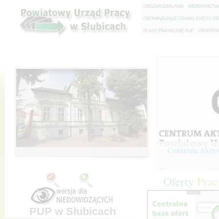
O
BSZAR DZIAŁANIA
K
IEROWNICT
O
BOWIĄZUJĄCE STAWKI, KWOTY, WS
P
LANY FINANSOWE PUP
P
ROGRAM 
Centrum Aktywi
Oferty
Prac
PUP w Słubicach