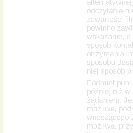
alternatywneg
odczytanie n
zawartości fi
powinno zawi
wskazanie, o 
sposób kontak
otrzymania i
sposobu dostę
niej sposób pr
Podmiot publi
później niż w
żądaniem. Jeż
możliwe, podm
wnoszącego żą
możliwa, przy