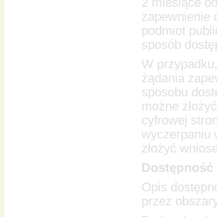
2 miesiące od
zapewnienie d
podmiot publ
sposób dostęp
W przypadku, 
żądania zape
sposobu dost
możne złożyć
cyfrowej stro
wyczerpaniu 
złożyć wnios
Dostępność 
Opis dostępno
przez obszary