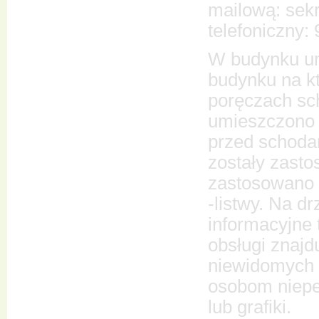
mailową: sekr
telefoniczny:
W budynku umi
budynku na kt
poręczach sc
umieszczono t
przed schoda
zostały zast
zastosowano 
-listwy. Na 
informacyjne 
obsługi znajd
niewidomych i
osobom niepe
lub grafiki.