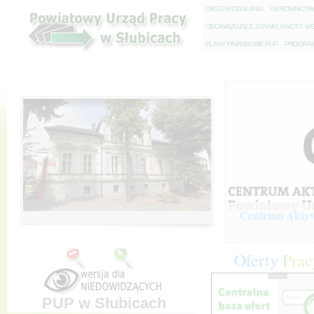
O
BSZAR DZIAŁANIA
K
IEROWNICT
O
BOWIĄZUJĄCE STAWKI, KWOTY, WS
P
LANY FINANSOWE PUP
P
ROGRAM 
Centrum Aktywi
Oferty
Prac
PUP w Słubicach