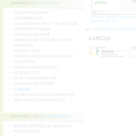
INFORMACJE
PODSTAWOWE
OBSZAR DZIAŁANIA
OFERTY PRACY -proszę wy
KIEROWNICTWO
pocztowy 69-100
OGŁOSZENIA O PRACY W URZĘDZIE
PODSTAWY PRAWNE
BIP
»
INFORMACJE PODSTAW
DANE KONTAKTOWE
e-URZĄD
OBOWIĄZUJĄCE STAWKI, KWOTY,
WSKAŹNIKI
Us
RAPORTY PUP
czw
PROMOCJA USŁUG RYNKU PRACY
STATYSTYKA
OPRACOWANIA I ANALIZY
AKTUALNOŚCI
PLANY FINANSOWE PUP
PROGRAM "ZA ŻYCIEM"
e-URZĄD
OCHRONA DANYCH OSOBOWYCH
DEKLARACJA DOSTĘPNOŚCI
INFORMACJA DLA
BEZROBOTNYCH
WAŻNE INFORMACJE -aktualności
REJESTRACJA