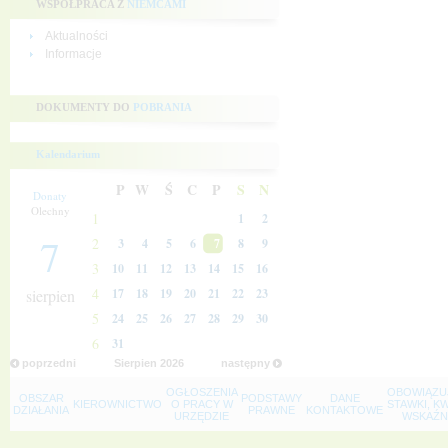
WSPÓŁPRACA Z
NIEMCAMI
Aktualności
Informacje
DOKUMENTY DO
POBRANIA
Kalendarium
P
W
Ś
C
P
S
N
Donaty
Olechny
1
1
2
7
2
3
4
5
6
7
8
9
3
10
11
12
13
14
15
16
4
sierpien
17
18
19
20
21
22
23
5
24
25
26
27
28
29
30
6
31
poprzedni
Sierpien
2026
następny
OGŁOSZENIA
OBOWIĄZU
OBSZAR
PODSTAWY
DANE
KIEROWNICTWO
O PRACY W
STAWKI, K
DZIAŁANIA
PRAWNE
KONTAKTOWE
URZĘDZIE
WSKAŹNI