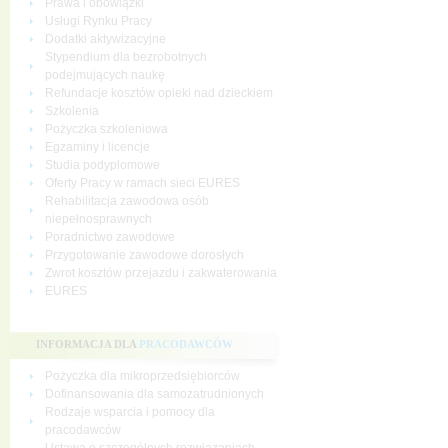
Prawa i obowiązki
Usługi Rynku Pracy
Dodatki aktywizacyjne
Stypendium dla bezrobotnych
podejmujących naukę
Refundacje kosztów opieki nad dzieckiem
Szkolenia
Pożyczka szkoleniowa
Egzaminy i licencje
Studia podyplomowe
Oferty Pracy w ramach sieci EURES
Rehabilitacja zawodowa osób
niepełnosprawnych
Poradnictwo zawodowe
Przygotowanie zawodowe dorosłych
Zwrot kosztów przejazdu i zakwaterowania
EURES
INFORMACJA DLA
PRACODAWCÓW
Pożyczka dla mikroprzedsiębiorców
Dofinansowania dla samozatrudnionych
Rodzaje wsparcia i pomocy dla
pracodawców