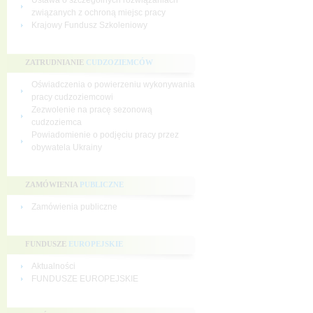
Ustawa o szczególnych rozwiązaniach
związanych z ochroną miejsc pracy
Krajowy Fundusz Szkoleniowy
ZATRUDNIANIE
CUDZOZIEMCÓW
Oświadczenia o powierzeniu wykonywania
pracy cudzoziemcowi
Zezwolenie na pracę sezonową
cudzoziemca
Powiadomienie o podjęciu pracy przez
obywatela Ukrainy
ZAMÓWIENIA
PUBLICZNE
Zamówienia publiczne
FUNDUSZE
EUROPEJSKIE
Aktualności
FUNDUSZE EUROPEJSKIE