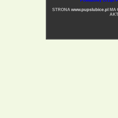
Powiatowy Urząd P
STRONA
www.pupslubice.pl
MA 
AKT