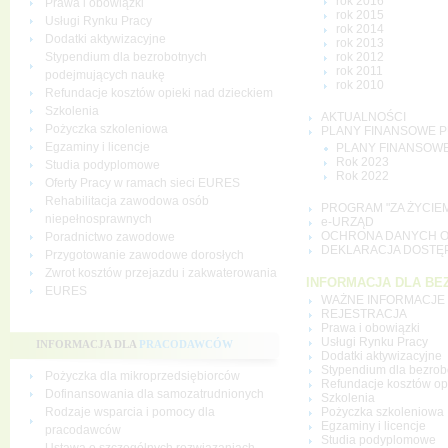
rok 2016
Prawa i obowiązki
rok 2015
Usługi Rynku Pracy
rok 2014
Dodatki aktywizacyjne
rok 2013
rok 2012
Stypendium dla bezrobotnych
rok 2011
podejmujących naukę
rok 2010
Refundacje kosztów opieki nad dzieckiem
Szkolenia
AKTUALNOŚCI
Pożyczka szkoleniowa
PLANY FINANSOWE 
Egzaminy i licencje
PLANY FINANSOW
Rok 2023
Studia podyplomowe
Rok 2022
Oferty Pracy w ramach sieci EURES
Rehabilitacja zawodowa osób
PROGRAM "ZA ŻYCIE
niepełnosprawnych
e-URZĄD
OCHRONA DANYCH 
Poradnictwo zawodowe
DEKLARACJA DOSTĘ
Przygotowanie zawodowe dorosłych
Zwrot kosztów przejazdu i zakwaterowania
INFORMACJA DLA B
EURES
WAŻNE INFORMACJE -a
REJESTRACJA
Prawa i obowiązki
Usługi Rynku Pracy
INFORMACJA DLA
PRACODAWCÓW
Dodatki aktywizacyjne
Stypendium dla bezro
Pożyczka dla mikroprzedsiębiorców
Refundacje kosztów op
Dofinansowania dla samozatrudnionych
Szkolenia
Pożyczka szkoleniowa
Rodzaje wsparcia i pomocy dla
Egzaminy i licencje
pracodawców
Studia podyplomowe