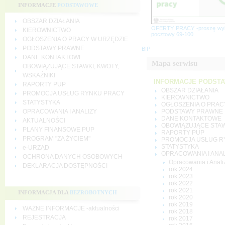
INFORMACJE
PODSTAWOWE
OBSZAR DZIAŁANIA
OFERTY PRACY -proszę wy
KIEROWNICTWO
pocztowy 69-100
OGŁOSZENIA O PRACY W URZĘDZIE
PODSTAWY PRAWNE
BIP
DANE KONTAKTOWE
Mapa serwisu
OBOWIĄZUJĄCE STAWKI, KWOTY,
WSKAŹNIKI
INFORMACJE PODST
RAPORTY PUP
OBSZAR DZIAŁANIA
PROMOCJA USŁUG RYNKU PRACY
KIEROWNICTWO
STATYSTYKA
OGŁOSZENIA O PRAC
PODSTAWY PRAWNE
OPRACOWANIA I ANALIZY
DANE KONTAKTOWE
AKTUALNOŚCI
OBOWIĄZUJĄCE STAWK
PLANY FINANSOWE PUP
RAPORTY PUP
PROGRAM "ZA ŻYCIEM"
PROMOCJA USŁUG R
STATYSTYKA
e-URZĄD
OPRACOWANIA I ANAL
OCHRONA DANYCH OSOBOWYCH
Opracowania i Anali
DEKLARACJA DOSTĘPNOŚCI
rok 2024
rok 2023
rok 2022
rok 2021
INFORMACJA DLA
BEZROBOTNYCH
rok 2020
rok 2019
WAŻNE INFORMACJE -aktualności
rok 2018
REJESTRACJA
rok 2017