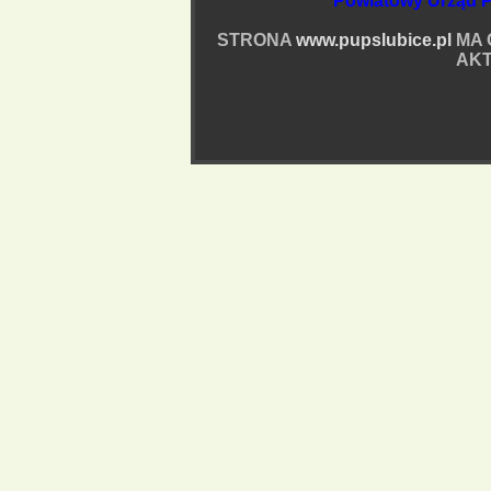
Powiatowy Urząd P
STRONA
www.pupslubice.pl
MA 
AKT