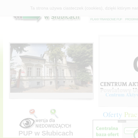
O
BSZAR DZIAŁANIA
K
IEROWNICT
Ta strona używa ciasteczek (cookies), dzięki którym na
O
BOWIĄZUJĄCE STAWKI, KWOTY, WS
P
LANY FINANSOWE PUP
P
ROGRAM 
Centrum Aktywi
Oferty
Prac
PUP w Słubicach