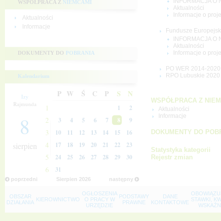
INFORMACJA O 
WSPÓŁPRACA Z
NIEMCAMI
Aktualności
Informacje o proj
Aktualności
Informacje
Fundusze Europejski
INFORMACJA O 
Aktualności
Informacje o proj
DOKUMENTY DO
POBRANIA
PO WER 2014-2020
RPO Lubuskie 2020
Kalendarium
P
W
Ś
C
P
S
N
Izy
WSPÓŁPRACA Z NIEM
Rajmunda
1
1
2
Aktualności
Informacje
8
2
3
4
5
6
7
8
9
3
DOKUMENTY DO POB
10
11
12
13
14
15
16
4
sierpien
17
18
19
20
21
22
23
Statystyka kategorii
5
24
25
26
27
28
29
30
Rejestr zmian
6
31
poprzedni
Sierpien
2026
następny
OGŁOSZENIA
OBOWIĄZU
OBSZAR
PODSTAWY
DANE
KIEROWNICTWO
O PRACY W
STAWKI, K
DZIAŁANIA
PRAWNE
KONTAKTOWE
URZĘDZIE
WSKAŹNI