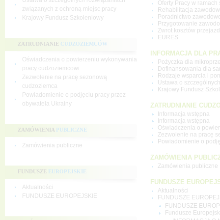
Ustawa o szczególnych rozwiązaniach
Oferty Pracy w ramach
związanych z ochroną miejsc pracy
Rehabilitacja zawodo
Poradnictwo zawodow
Krajowy Fundusz Szkoleniowy
Przygotowanie zawodo
Zwrot kosztów przejaz
EURES
ZATRUDNIANIE
CUDZOZIEMCÓW
INFORMACJA DLA P
Oświadczenia o powierzeniu wykonywania
Pożyczka dla mikroprz
pracy cudzoziemcowi
Dofinansowania dla s
Rodzaje wsparcia i p
Zezwolenie na pracę sezonową
Ustawa o szczególnych
cudzoziemca
Krajowy Fundusz Szko
Powiadomienie o podjęciu pracy przez
obywatela Ukrainy
ZATRUDNIANIE CUDZ
Informacja wstępna
Informacja wstępna
Oświadczenia o powie
ZAMÓWIENIA
PUBLICZNE
Zezwolenie na pracę 
Powiadomienie o podję
Zamówienia publiczne
ZAMÓWIENIA PUBLIC
Zamówienia publiczne
FUNDUSZE
EUROPEJSKIE
FUNDUSZE EUROPEJS
Aktualności
Aktualności
FUNDUSZE EUROPEJSKIE
FUNDUSZE EUROPEJ
FUNDUSZE EUROP
Fundusze Europejsk