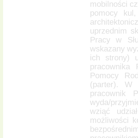
mobilności cz
pomocy kul, 
architektoni
uprzednim s
Pracy w Słu
wskazany wyże
ich strony) 
pracownika 
Pomocy Rodz
(parter). W
pracownik P
wyda/przyjm
wziąć udzia
możliwości k
bezpośredn
pracownikiem