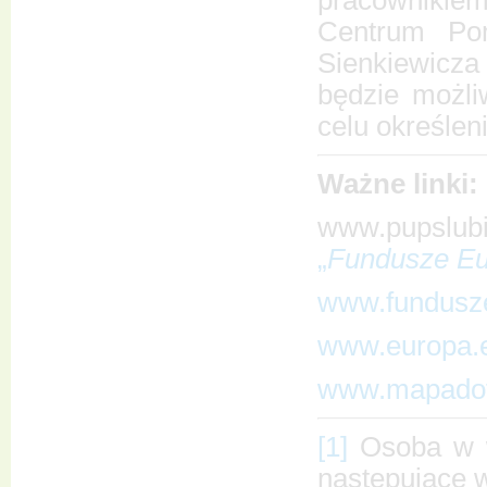
Centrum Pom
Sienkiewicza 
będzie możli
celu określen
Ważne linki:
www.pupslubi
„
Fundusze Eu
www.fundusze
www.europa.
www.mapadota
[1]
Osoba w wi
następujące w