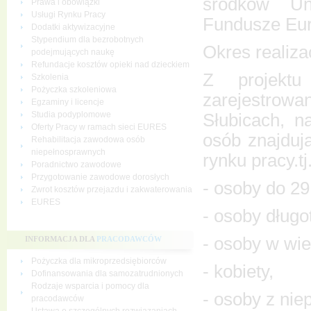
środków Un
Prawa i obowiązki
Usługi Rynku Pracy
Fundusze Eur
Dodatki aktywizacyjne
Stypendium dla bezrobotnych
Okres realizac
podejmujących naukę
Refundacje kosztów opieki nad dzieckiem
Z projektu
Szkolenia
Pożyczka szkoleniowa
zarejestro
Egzaminy i licencje
Studia podyplomowe
Słubicach, n
Oferty Pracy w ramach sieci EURES
osób znajdują
Rehabilitacja zawodowa osób
niepełnosprawnych
rynku pracy.tj.
Poradnictwo zawodowe
Przygotowanie zawodowe dorosłych
- osoby do 29
Zwrot kosztów przejazdu i zakwaterowania
EURES
- osoby długo
- osoby w wiek
INFORMACJA DLA
PRACODAWCÓW
Pożyczka dla mikroprzedsiębiorców
- kobiety,
Dofinansowania dla samozatrudnionych
Rodzaje wsparcia i pomocy dla
- osoby z nie
pracodawców