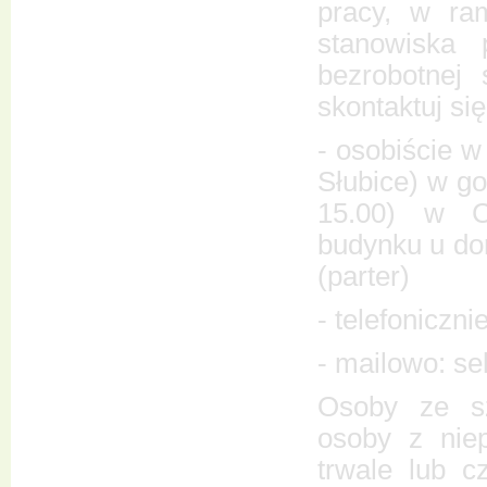
pracy, w ram
stanowiska 
bezrobotnej 
skontaktuj si
- osobiście w
Słubice) w go
15.00) w Ce
budynku u dor
(parter)
- telefoniczni
- mailowo: se
Osoby ze sz
osoby z nie
trwale lub 