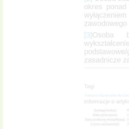
okres ponad 
wyłączeniem 
zawodowego d
[3]
Osoba be
wykształceni
podstawow
zasadnicze z
Tagi
Fundusze Europejskie dla Lub
Informacje o artyk
Zredagował(a):
R
Data powstania:
2
Data ostatniej modyfikacji:
3
Liczba wyświetleń:
2