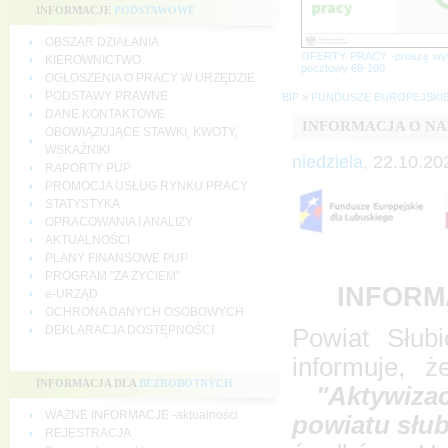
INFORMACJE
PODSTAWOWE
OBSZAR DZIAŁANIA
OFERTY PRACY -proszę wy
KIEROWNICTWO
pocztowy 69-100
OGŁOSZENIA O PRACY W URZĘDZIE
PODSTAWY PRAWNE
BIP
»
FUNDUSZE EUROPEJSKI
DANE KONTAKTOWE
INFORMACJA O N
OBOWIĄZUJĄCE STAWKI, KWOTY,
WSKAŹNIKI
niedziela,
22.10.20
RAPORTY PUP
PROMOCJA USŁUG RYNKU PRACY
STATYSTYKA
OPRACOWANIA I ANALIZY
AKTUALNOŚCI
PLANY FINANSOWE PUP
PROGRAM "ZA ŻYCIEM"
INFORM
e-URZĄD
OCHRONA DANYCH OSOBOWYCH
DEKLARACJA DOSTĘPNOŚCI
Powiat Słub
informuje, 
INFORMACJA DLA
BEZROBOTNYCH
"Aktywiza
WAŻNE INFORMACJE -aktualności
powiatu słub
REJESTRACJA