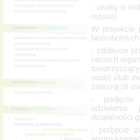
Ustawa o szczególnych rozwiązaniach
- osoby o nis
związanych z ochroną miejsc pracy
Krajowy Fundusz Szkoleniowy
niższe)
W projekcie 
ZATRUDNIANIE
CUDZOZIEMCÓW
bezrobotnych 
Oświadczenia o powierzeniu wykonywania
pracy cudzoziemcowi
- zdobycie p
Zezwolenie na pracę sezonową
cudzoziemca
ramach organ
Powiadomienie o podjęciu pracy przez
obywatela Ukrainy
towarzyszący
osób) i/lub z
ZAMÓWIENIA
PUBLICZNE
zależną (6 os
Zamówienia publiczne
- podjęcie
udzielenia
FUNDUSZE
EUROPEJSKIE
działalności 
Aktualności
FUNDUSZE EUROPEJSKIE
- podjęcie z
Fundusze Europejskie dla
Lubuskiego (FE 2021-2027)
wyposażenia/
Aktualności