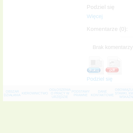
Podziel się
Więcej
Komentarze (0):
Brak komentarzy 
Podziel się
OGŁOSZENIA
OBOWIĄZU
OBSZAR
PODSTAWY
DANE
KIEROWNICTWO
O PRACY W
STAWKI, K
DZIAŁANIA
PRAWNE
KONTAKTOWE
URZĘDZIE
WSKAŹNI