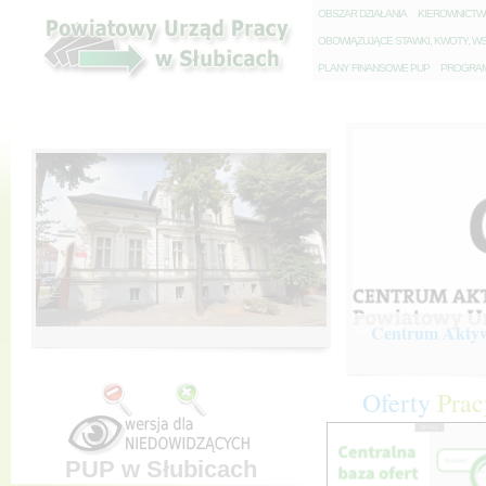
O
BSZAR DZIAŁANIA
K
IEROWNICT
O
BOWIĄZUJĄCE STAWKI, KWOTY, WS
P
LANY FINANSOWE PUP
P
ROGRAM 
Centrum Aktywi
Oferty
Prac
PUP w Słubicach