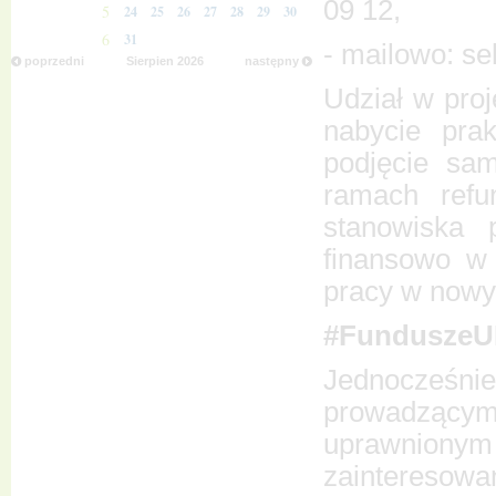
09 12,
5
24
25
26
27
28
29
30
6
31
- mailowo: se
poprzedni
Sierpien
2026
następny
Udział w pro
nabycie prak
podjęcie sam
ramach refu
stanowiska 
finansowo w 
pracy w nowy
#FunduszeU
Jednocześni
prowadzącym 
uprawnionym 
zainteresowa