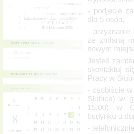
Informacje o
projekcie
- podjęcie z
Fundusze Europejskie dla
dla 5 osób,
Lubuskiego (w latach 2025-2027)
PO WER 2014-2020
RPO Lubuskie 2020
- przyznanie
ze zmianą mi
WSPÓŁPRACA Z
NIEMCAMI
nowym miejsc
Aktualności
Informacje
Jesteś zainte
skontaktuj s
DOKUMENTY DO
POBRANIA
Pracy w Słub
- osobiście w
Kalendarium
Słubice) w g
P
W
Ś
C
P
S
N
Izy
Rajmunda
15.00) w Ce
1
1
2
8
budynku u dor
2
3
4
5
6
7
8
9
3
10
11
12
13
14
15
16
- telefoniczni
4
sierpien
17
18
19
20
21
22
23