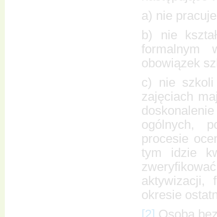
a) nie pracuje
b) nie kszta
formalnym w
obowiązek szk
c) nie szkol
zajęciach ma
doskonalenie 
ogólnych, 
procesie oce
tym idzie kw
zweryfikować
aktywizacji,
okresie ostatn
[2]
Osoba bezr