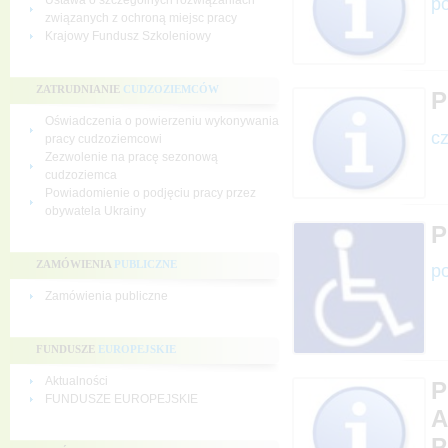
Ustawa o szczególnych rozwiązaniach
po
związanych z ochroną miejsc pracy
Krajowy Fundusz Szkoleniowy
ZATRUDNIANIE
CUDZOZIEMCÓW
P
Oświadczenia o powierzeniu wykonywania
cz
pracy cudzoziemcowi
Zezwolenie na pracę sezonową
cudzoziemca
Powiadomienie o podjęciu pracy przez
obywatela Ukrainy
P
ZAMÓWIENIA
PUBLICZNE
po
Zamówienia publiczne
FUNDUSZE
EUROPEJSKIE
Aktualności
P
FUNDUSZE EUROPEJSKIE
A
P