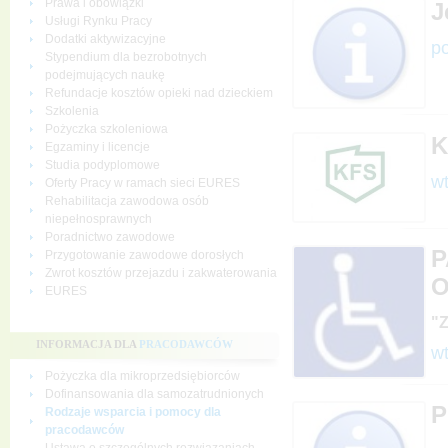
Prawa i obowiązki
J
Usługi Rynku Pracy
Dodatki aktywizacyjne
po
Stypendium dla bezrobotnych
podejmujących naukę
Refundacje kosztów opieki nad dzieckiem
Szkolenia
Pożyczka szkoleniowa
K
Egzaminy i licencje
Studia podyplomowe
wt
Oferty Pracy w ramach sieci EURES
Rehabilitacja zawodowa osób
niepełnosprawnych
Poradnictwo zawodowe
P
Przygotowanie zawodowe dorosłych
Zwrot kosztów przejazdu i zakwaterowania
O
EURES
"Z
INFORMACJA DLA
PRACODAWCÓW
wt
Pożyczka dla mikroprzedsiębiorców
Dofinansowania dla samozatrudnionych
P
Rodzaje wsparcia i pomocy dla
pracodawców