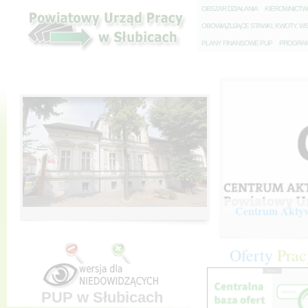
O
BSZAR DZIAŁANIA
K
IEROWNICT
O
BOWIĄZUJĄCE STAWKI, KWOTY, WS
P
LANY FINANSOWE PUP
P
ROGRAM 
Centrum Aktywi
Oferty
Prac
PUP w Słubicach