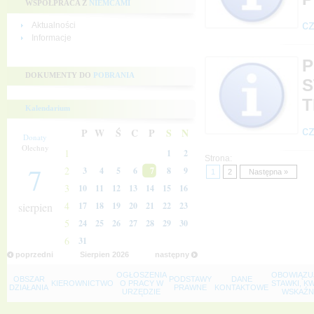
WSPÓŁPRACA Z
NIEMCAMI
cz
Aktualności
Informacje
P
DOKUMENTY DO
POBRANIA
S
T
Kalendarium
cz
P
W
Ś
C
P
S
N
Donaty
Olechny
1
1
2
Strona:
7
2
3
4
5
6
7
8
9
1
2
Następna »
3
10
11
12
13
14
15
16
4
sierpien
17
18
19
20
21
22
23
5
24
25
26
27
28
29
30
6
31
poprzedni
Sierpien
2026
następny
OGŁOSZENIA
OBOWIĄZU
OBSZAR
PODSTAWY
DANE
KIEROWNICTWO
O PRACY W
STAWKI, K
DZIAŁANIA
PRAWNE
KONTAKTOWE
URZĘDZIE
WSKAŹNI