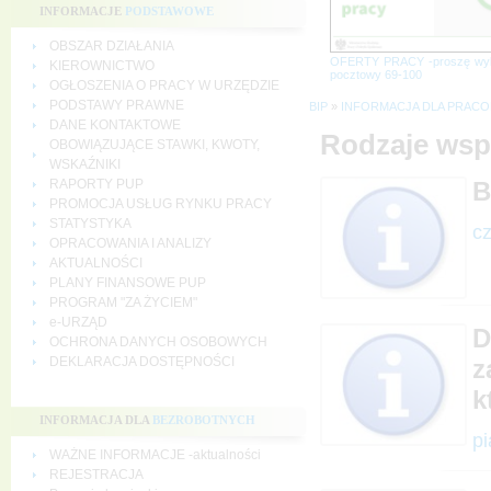
INFORMACJE
PODSTAWOWE
OBSZAR DZIAŁANIA
OFERTY PRACY -proszę wy
KIEROWNICTWO
pocztowy 69-100
OGŁOSZENIA O PRACY W URZĘDZIE
PODSTAWY PRAWNE
BIP
»
INFORMACJA DLA PRA
DANE KONTAKTOWE
Rodzaje wsp
OBOWIĄZUJĄCE STAWKI, KWOTY,
WSKAŹNIKI
RAPORTY PUP
B
PROMOCJA USŁUG RYNKU PRACY
STATYSTYKA
cz
OPRACOWANIA I ANALIZY
AKTUALNOŚCI
PLANY FINANSOWE PUP
PROGRAM "ZA ŻYCIEM"
e-URZĄD
D
OCHRONA DANYCH OSOBOWYCH
DEKLARACJA DOSTĘPNOŚCI
z
k
INFORMACJA DLA
BEZROBOTNYCH
pi
WAŻNE INFORMACJE -aktualności
REJESTRACJA