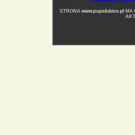
Powiatowy Urząd P
STRONA
www.pupslubice.pl
MA 
AKT