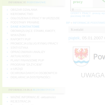
INFORMACJE
PODSTAWOWE
OBSZAR DZIAŁANIA
OFERTY PRACY -proszę wy
KIEROWNICTWO
pocztowy 69-100
OGŁOSZENIA O PRACY W URZĘDZIE
PODSTAWY PRAWNE
BIP
»
INFORMACJE PODSTAW
DANE KONTAKTOWE
Kontakt
OBOWIĄZUJĄCE STAWKI, KWOTY,
WSKAŹNIKI
piątek,
05.01.2007 
RAPORTY PUP
PROMOCJA USŁUG RYNKU PRACY
STATYSTYKA
OPRACOWANIA I ANALIZY
AKTUALNOŚCI
PLANY FINANSOWE PUP
PROGRAM "ZA ŻYCIEM"
e-URZĄD
OCHRONA DANYCH OSOBOWYCH
UWAGA
DEKLARACJA DOSTĘPNOŚCI
INFORMACJA DLA
BEZROBOTNYCH
WAŻNE INFORMACJE -aktualności
REJESTRACJA