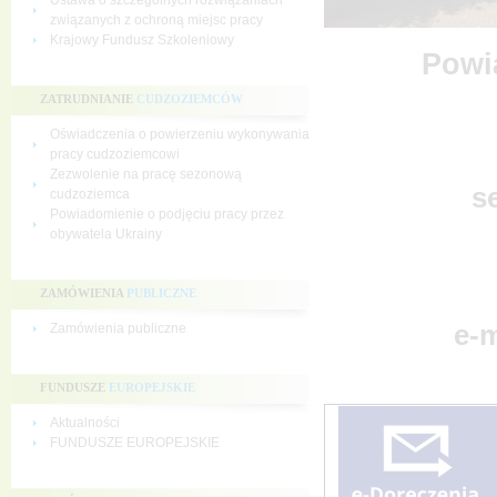
Ustawa o szczególnych rozwiązaniach
związanych z ochroną miejsc pracy
Krajowy Fundusz Szkoleniowy
Powi
ZATRUDNIANIE
CUDZOZIEMCÓW
Oświadczenia o powierzeniu wykonywania
pracy cudzoziemcowi
Zezwolenie na pracę sezonową
se
cudzoziemca
Powiadomienie o podjęciu pracy przez
obywatela Ukrainy
ZAMÓWIENIA
PUBLICZNE
e-m
Zamówienia publiczne
FUNDUSZE
EUROPEJSKIE
Aktualności
FUNDUSZE EUROPEJSKIE