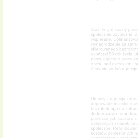
Staż, w tym koszty prze
społecznie użyteczne, Z
wspierane, Dofinansow
wynagrodzenia za zatru
skierowanego bezrobotn
ukończył 50 rok życia lu
poszukującego pracy em
opieki nad dzieckiem i 
Zlecanie zadań agencjo
Umowy z agencją zatrud
doprowadzenie skierow
bezrobotnego do zatrud
Jednorazowe refundow
poniesionych kosztów z 
opłaconych składek na 
społeczne, Refundowan
kosztów poniesionych na
ubezpieczenia społeczn