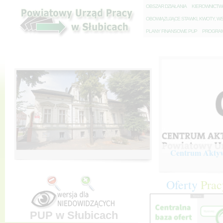
O
BSZAR DZIAŁANIA
K
IEROWNICT
O
BOWIĄZUJĄCE STAWKI, KWOTY, WS
P
LANY FINANSOWE PUP
P
ROGRAM 
Centrum Aktywi
Oferty
Prac
PUP w Słubicach