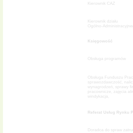
Kierownik CAZ
Kierownik działu
Ogólno-Administracyjn
Księgowość
Obsługa programów
Obsługa Funduszu Prac
sprawozdawczość, nalic
wynagrodzeń, sprawy f
pracownicze, zajęcia al
windykacja,
Referat Usług Rynku P
Doradca do spraw zatru