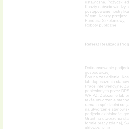
ustawiczne, Pożyczki e
Koszty nabycia wiedzy, 
postępowanie nostryfika
W tym: Koszty przejazd
Fundusz Szkoleniowy,
Roboty publiczne
Referat Realizacji Pr
Dofinansowanie podjęcia
gospodarczej,
Bon na zasiedlenie, Ko
lub doposażenia stanow
Prace interwencyjne, Z
poniesionych przez DPS
WRiPZ, Założenie lub pr
także utworzenie stano
ramach spółdzielni socja
na utworzenie stanowis
podjęcia działalności go
Grant na utworzenie st
formie pracy zdalnej, Ś
aktywizacyjne