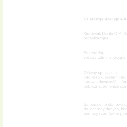
Dział Organizacyjno-A
Kierownik Działu O-A, K
organizacyjne
Sekretariat,
sprawy administracyjne
Główny specjalista,
Informatyk, system info
sprawozdawczość, info
publiczna, administrato
Samodzielne stanowisk
ds. ochrony danych, kont
pomocy i zamówień pub