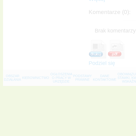
Komentarze (0):
Brak komentarzy 
Podziel się
OGŁOSZENIA
OBOWIĄZU
OBSZAR
PODSTAWY
DANE
KIEROWNICTWO
O PRACY W
STAWKI, K
DZIAŁANIA
PRAWNE
KONTAKTOWE
URZĘDZIE
WSKAŹNI