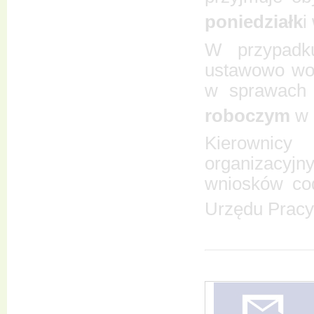
poniedziałk
i
W przypadku
ustawowo wol
w sprawach
roboczym
w 
Kierown
organizacyjn
wniosków co
Urzędu Pracy