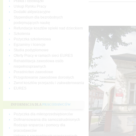
Prawa i obowiązki
Usługi Rynku Pracy
Dodatki aktywizacyjne
Stypendium dla bezrobotnych
podejmujących naukę
Refundacje kosztów opieki nad dzieckiem
Szkolenia
Pożyczka szkoleniowa
Egzaminy i licencje
Studia podyplomowe
Oferty Pracy w ramach sieci EURES
Rehabilitacja zawodowa osób
niepełnosprawnych
Poradnictwo zawodowe
Przygotowanie zawodowe dorosłych
Zwrot kosztów przejazdu i zakwaterowania
EURES
INFORMACJA DLA
PRACODAWCÓW
Pożyczka dla mikroprzedsiębiorców
Dofinansowania dla samozatrudnionych
Rodzaje wsparcia i pomocy dla
pracodawców