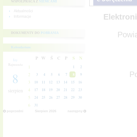
WSPÓŁPRACA Z
NIEMCAMI
Aktualności
Elektron
Informacje
Powia
DOKUMENTY DO
POBRANIA
Kalendarium
P
W
Ś
C
P
S
N
Izy
Rajmunda
1
1
2
Po
8
2
3
4
5
6
7
8
9
3
10
11
12
13
14
15
16
4
sierpien
17
18
19
20
21
22
23
5
24
25
26
27
28
29
30
6
31
poprzedni
Sierpien
2026
następny