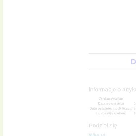
D
Informacje o artyk
Zredagował(a):
Data powstania:
0
Data ostatniej modyfikacji:
2
Liczba wyświetleń:
1
Podziel się
Więcej