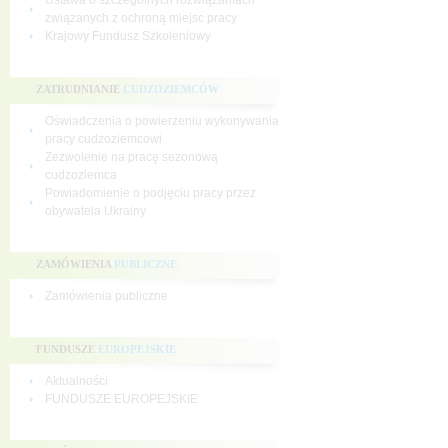
Ustawa o szczególnych rozwiązaniach
związanych z ochroną miejsc pracy
Krajowy Fundusz Szkoleniowy
ZATRUDNIANIE
CUDZOZIEMCÓW
Oświadczenia o powierzeniu wykonywania
pracy cudzoziemcowi
Zezwolenie na pracę sezonową
cudzoziemca
Powiadomienie o podjęciu pracy przez
obywatela Ukrainy
ZAMÓWIENIA
PUBLICZNE
Zamówienia publiczne
FUNDUSZE
EUROPEJSKIE
Aktualności
FUNDUSZE EUROPEJSKIE