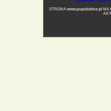
Powiatowy Urząd P
STRONA
www.pupslubice.pl
MA 
AKT