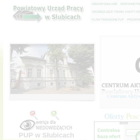
O
BSZAR DZIAŁANIA
K
IEROWNICT
O
BOWIĄZUJĄCE STAWKI, KWOTY, WS
P
LANY FINANSOWE PUP
P
ROGRAM 
Centrum Aktywi
Oferty
Prac
PUP w Słubicach