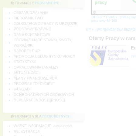
INFORMACJE
PODSTAWOWE
OBSZAR DZIAŁANIA
OFERTY PRACY -proszę wy
KIEROWNICTWO
pocztowy 69-100
OGŁOSZENIA O PRACY W URZĘDZIE
PODSTAWY PRAWNE
BIP
»
INFORMACJA DLA BEZR
DANE KONTAKTOWE
Oferty Pracy w ram
OBOWIĄZUJĄCE STAWKI, KWOTY,
WSKAŹNIKI
Eu
RAPORTY PUP
czw
PROMOCJA USŁUG RYNKU PRACY
STATYSTYKA
OPRACOWANIA I ANALIZY
AKTUALNOŚCI
PLANY FINANSOWE PUP
PROGRAM "ZA ŻYCIEM"
e-URZĄD
OCHRONA DANYCH OSOBOWYCH
DEKLARACJA DOSTĘPNOŚCI
INFORMACJA DLA
BEZROBOTNYCH
WAŻNE INFORMACJE -aktualności
REJESTRACJA