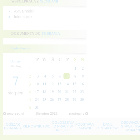
WSPÓŁPRACA Z
NIEMCAMI
Aktualności
Informacje
DOKUMENTY DO
POBRANIA
Kalendarium
P
W
Ś
C
P
S
N
Donaty
Olechny
1
1
2
7
2
3
4
5
6
7
8
9
3
10
11
12
13
14
15
16
4
sierpien
17
18
19
20
21
22
23
5
24
25
26
27
28
29
30
6
31
poprzedni
Sierpien
2026
następny
OGŁOSZENIA
OBOWIĄZU
OBSZAR
PODSTAWY
DANE
KIEROWNICTWO
O PRACY W
STAWKI, K
DZIAŁANIA
PRAWNE
KONTAKTOWE
URZĘDZIE
WSKAŹNI