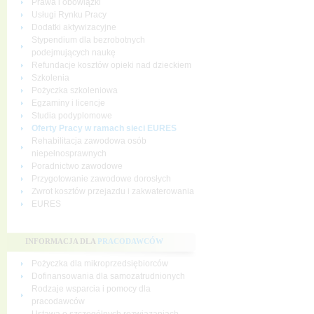
Prawa i obowiązki
Usługi Rynku Pracy
Dodatki aktywizacyjne
Stypendium dla bezrobotnych
podejmujących naukę
Refundacje kosztów opieki nad dzieckiem
Szkolenia
Pożyczka szkoleniowa
Egzaminy i licencje
Studia podyplomowe
Oferty Pracy w ramach sieci EURES
Rehabilitacja zawodowa osób
niepełnosprawnych
Poradnictwo zawodowe
Przygotowanie zawodowe dorosłych
Zwrot kosztów przejazdu i zakwaterowania
EURES
INFORMACJA DLA
PRACODAWCÓW
Pożyczka dla mikroprzedsiębiorców
Dofinansowania dla samozatrudnionych
Rodzaje wsparcia i pomocy dla
pracodawców