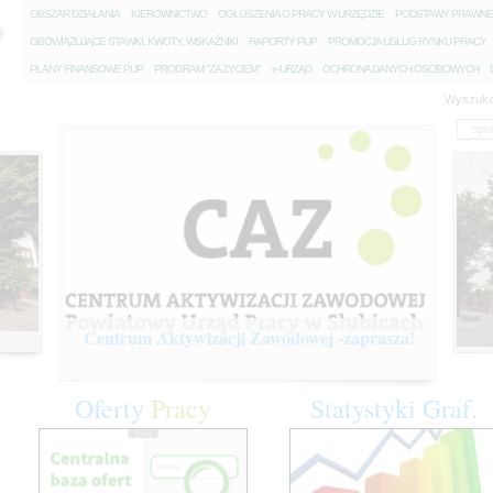
O
BSZAR DZIAŁANIA
K
IEROWNICTWO
O
GŁOSZENIA O PRACY W URZĘDZIE
P
ODSTAWY PRAWNE
O
BOWIĄZUJĄCE STAWKI, KWOTY, WSKAŹNIKI
R
APORTY PUP
P
ROMOCJA USŁUG RYNKU PRACY
P
LANY FINANSOWE PUP
P
ROGRAM "ZA ŻYCIEM"
e
-URZĄD
O
CHRONA DANYCH OSOBOWYCH
Wyszuka
Centrum Aktywizacji Zawodowej -zaprasza!
Oferty
Pracy
Statystyki
Graf.