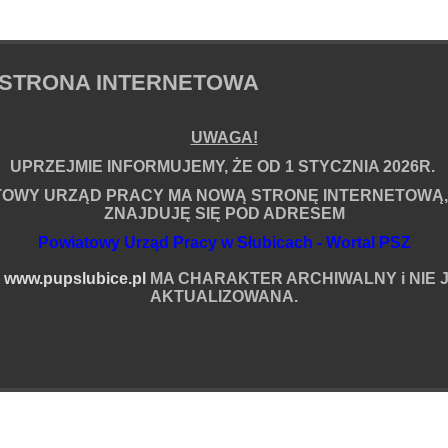
STRONA INTERNETOWA
em
UWAGA!
UPRZEJMIE INFORMUJEMY, ŻE OD 1 STYCZNIA 2026R.
TOWY URZĄD PRACY MA NOWĄ STRONĘ INTERNETOWĄ,
ZNAJDUJĘ SIĘ POD ADRESEM
Powiatowy Urząd Pracy w Słubicach - Wortal PSZ
ia
A
www.pupslubice.pl
MA CHARAKTER ARCHIWALNY i NIE J
AKTUALIZOWANA.