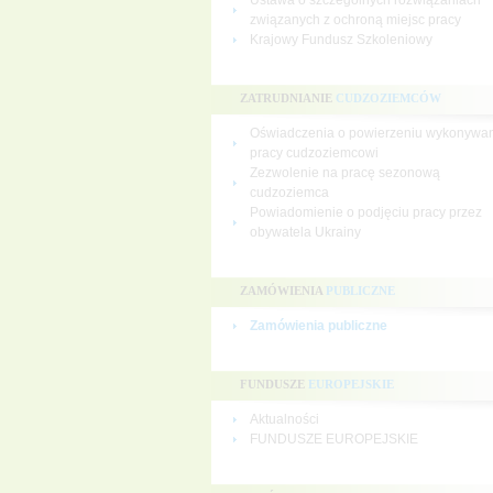
Ustawa o szczególnych rozwiązaniach
związanych z ochroną miejsc pracy
Krajowy Fundusz Szkoleniowy
ZATRUDNIANIE
CUDZOZIEMCÓW
Oświadczenia o powierzeniu wykonywa
pracy cudzoziemcowi
Zezwolenie na pracę sezonową
cudzoziemca
Powiadomienie o podjęciu pracy przez
obywatela Ukrainy
ZAMÓWIENIA
PUBLICZNE
Zamówienia publiczne
FUNDUSZE
EUROPEJSKIE
Aktualności
FUNDUSZE EUROPEJSKIE