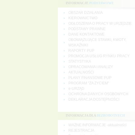
INFORMACJE
PODSTAWOWE
OBSZAR DZIAŁANIA
KIEROWNICTWO
OGŁOSZENIA O PRACY W URZĘDZIE
PODSTAWY PRAWNE
DANE KONTAKTOWE
OBOWIĄZUJĄCE STAWKI, KWOTY,
WSKAŹNIKI
RAPORTY PUP
PROMOCJA USŁUG RYNKU PRACY
STATYSTYKA
OPRACOWANIA I ANALIZY
AKTUALNOŚCI
PLANY FINANSOWE PUP
PROGRAM "ZA ŻYCIEM"
e-URZĄD
OCHRONA DANYCH OSOBOWYCH
DEKLARACJA DOSTĘPNOŚCI
INFORMACJA DLA
BEZROBOTNYCH
WAŻNE INFORMACJE -aktualności
REJESTRACJA