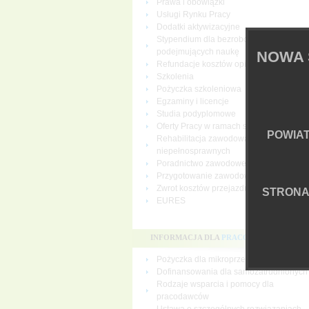
Prawa i obowiązki
Usługi Rynku Pracy
Dodatki aktywizacyjne
Stypendium dla bezrobotnych
podejmujących naukę
NOWA 
Refundacje kosztów opieki nad dziecki
Szkolenia
Pożyczka szkoleniowa
Egzaminy i licencje
Studia podyplomowe
Oferty Pracy w ramach sieci EURES
POWIA
Rehabilitacja zawodowa osób
niepełnosprawnych
Poradnictwo zawodowe
Przygotowanie zawodowe dorosłych
Zwrot kosztów przejazdu i zakwaterowan
STRON
EURES
INFORMACJA DLA
PRACODAWCÓW
Pożyczka dla mikroprzedsiębiorców
Dofinansowania dla samozatrudnionych
Rodzaje wsparcia i pomocy dla
pracodawców