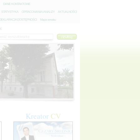
D
ANE KONTAKTOWE
S
TATYSTYKA
O
PRACOWANIA I ANALIZY
A
KTUALNOŚCI
D
EKLARACJA DOSTĘPNOŚCI
Mapa serwisu
j:
Kreator
CV