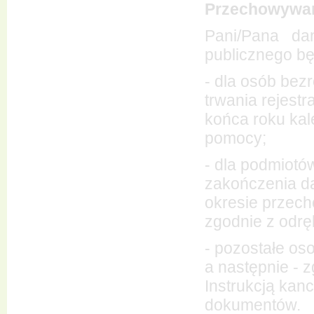
Przechowywa
Pani/Pana da
publicznego b
- dla osób bez
trwania rejestr
końca roku ka
pomocy;
- dla podmiotó
zakończenia d
okresie przech
zgodnie z odrę
- pozostałe oso
a następnie - 
Instrukcją kanc
dokumentów.