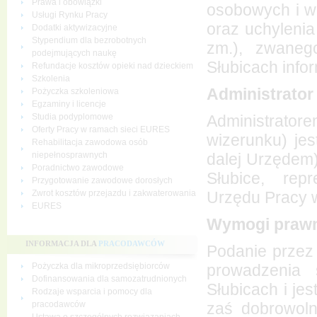
Prawa i obowiązki
osobowych i w
Usługi Rynku Pracy
oraz uchyleni
Dodatki aktywizacyjne
Stypendium dla bezrobotnych
zm.), zwane
podejmujących naukę
Słubicach infor
Refundacje kosztów opieki nad dzieckiem
Szkolenia
Administrato
Pożyczka szkoleniowa
Egzaminy i licencje
Administrat
Studia podyplomowe
Oferty Pracy w ramach sieci EURES
wizerunku) je
Rehabilitacja zawodowa osób
dalej Urzędem)
niepełnosprawnych
Poradnictwo zawodowe
Słubice, rep
Przygotowanie zawodowe dorosłych
Urzędu Pracy w
Zwrot kosztów przejazdu i zakwaterowania
EURES
Wymogi praw
INFORMACJA DLA
PRACODAWCÓW
Podanie przez
prowadzenia
Pożyczka dla mikroprzedsiębiorców
Dofinansowania dla samozatrudnionych
Słubicach i je
Rodzaje wsparcia i pomocy dla
zaś dobrowoln
pracodawców