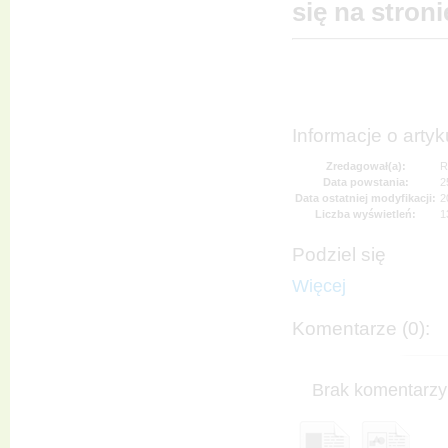
się na stron
Informacje o artyk
Zredagował(a):
R
Data powstania:
2
Data ostatniej modyfikacji:
2
Liczba wyświetleń:
1
Podziel się
Więcej
Komentarze (0):
Brak komentarzy 