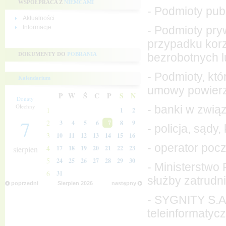
WSPÓŁPRACA Z
NIEMCAMI
- Podmioty pub
Aktualności
- Podmioty pry
Informacje
przypadku korz
bezrobotnych l
DOKUMENTY DO
POBRANIA
- Podmioty, kt
Kalendarium
umowy powierz
P
W
Ś
C
P
S
N
Donaty
Olechny
- banki w zwią
1
1
2
7
2
3
4
5
6
7
8
9
- policja, sąd
3
10
11
12
13
14
15
16
- operator poc
4
sierpien
17
18
19
20
21
22
23
5
24
25
26
27
28
29
30
- Ministerstwo 
6
31
służby zatrudni
poprzedni
Sierpien
2026
następny
- SYGNITY S.A.
teleinformaty