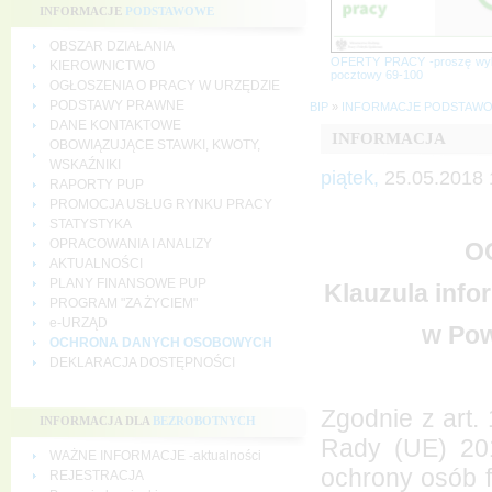
INFORMACJE
PODSTAWOWE
OBSZAR DZIAŁANIA
OFERTY PRACY -proszę wy
KIEROWNICTWO
pocztowy 69-100
OGŁOSZENIA O PRACY W URZĘDZIE
PODSTAWY PRAWNE
BIP
»
INFORMACJE PODSTAW
DANE KONTAKTOWE
INFORMACJA
OBOWIĄZUJĄCE STAWKI, KWOTY,
WSKAŹNIKI
piątek,
25.05.2018 
RAPORTY PUP
PROMOCJA USŁUG RYNKU PRACY
STATYSTYKA
OPRACOWANIA I ANALIZY
O
AKTUALNOŚCI
PLANY FINANSOWE PUP
Klauzula inf
PROGRAM "ZA ŻYCIEM"
e-URZĄD
w Pow
OCHRONA DANYCH OSOBOWYCH
DEKLARACJA DOSTĘPNOŚCI
Zgodnie z art.
INFORMACJA DLA
BEZROBOTNYCH
Rady (UE) 201
WAŻNE INFORMACJE -aktualności
ochrony osób 
REJESTRACJA