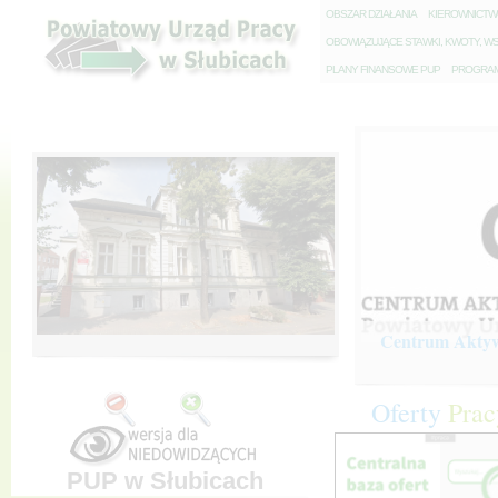
O
BSZAR DZIAŁANIA
K
IEROWNICT
O
BOWIĄZUJĄCE STAWKI, KWOTY, WS
P
LANY FINANSOWE PUP
P
ROGRAM 
Centrum Aktywi
Oferty
Prac
PUP w Słubicach