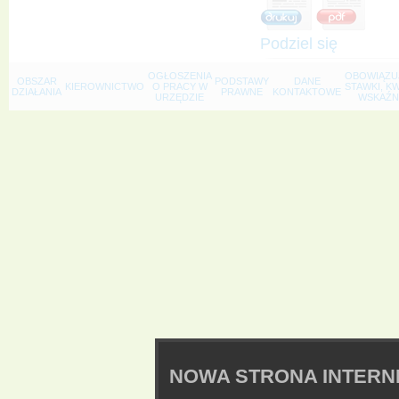
Podziel się
OGŁOSZENIA
OBOWIĄZU
OBSZAR
PODSTAWY
DANE
KIEROWNICTWO
O PRACY W
STAWKI, K
DZIAŁANIA
PRAWNE
KONTAKTOWE
URZĘDZIE
WSKAŹNI
NOWA STRONA INTER