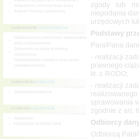
Ustawa o szczególnych rozwiązaniach
zgody lub m
związanych z ochroną miejsc pracy
niepodania dan
Krajowy Fundusz Szkoleniowy
urzędowych lu
ZATRUDNIANIE
CUDZOZIEMCÓW
Podstawy prz
Oświadczenia o powierzeniu wykonywania
Pani/Pana dan
pracy cudzoziemcowi
Zezwolenie na pracę sezonową
cudzoziemca
- realizacji z
Powiadomienie o podjęciu pracy przez
prawnego ciążą
obywatela Ukrainy
lit. c RODO;
ZAMÓWIENIA
PUBLICZNE
- realizacji z
realizowanego 
Zamówienia publiczne
sprawowania wł
zgodnie z art. 6
FUNDUSZE
EUROPEJSKIE
Aktualności
Odbiorcy dan
FUNDUSZE EUROPEJSKIE
Odbiorcą Pani