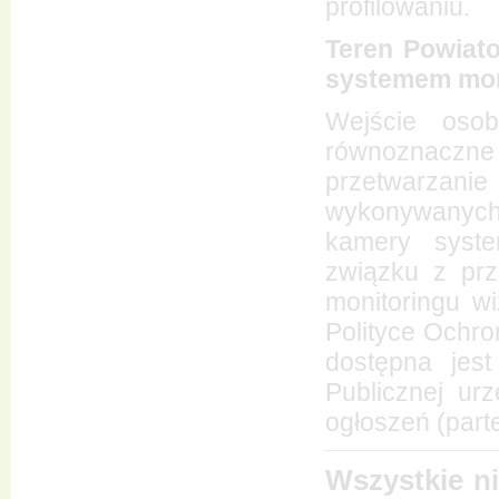
profilowaniu.
Teren Powiat
systemem mon
Wejście osob
równoznaczn
przetwarzan
wykonywanych 
kamery syste
związku z pr
monitoringu w
Polityce Ochro
dostępna jest
Publicznej ur
ogłoszeń (part
Wszystkie ni