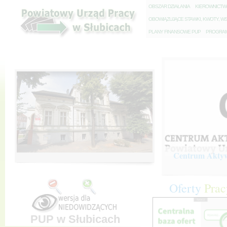
O
BSZAR DZIAŁANIA
K
IEROWNICT
O
BOWIĄZUJĄCE STAWKI, KWOTY, WS
P
LANY FINANSOWE PUP
P
ROGRAM 
Centrum Aktywi
Oferty
Prac
PUP w Słubicach