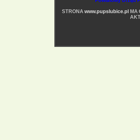
Powiatowy Urząd P
STRONA
www.pupslubice.pl
MA 
AKT