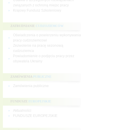
Ustawa o szczególnych rozwiązaniach
związanych z ochroną miejsc pracy
Krajowy Fundusz Szkoleniowy
ZATRUDNIANIE
CUDZOZIEMCÓW
Oświadczenia o powierzeniu wykonywania
pracy cudzoziemcowi
Zezwolenie na pracę sezonową
cudzoziemca
Powiadomienie o podjęciu pracy przez
obywatela Ukrainy
ZAMÓWIENIA
PUBLICZNE
Zamówienia publiczne
FUNDUSZE
EUROPEJSKIE
Aktualności
FUNDUSZE EUROPEJSKIE