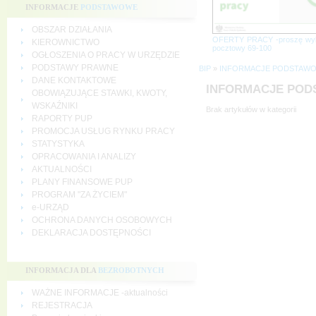
INFORMACJE
PODSTAWOWE
OBSZAR DZIAŁANIA
OFERTY PRACY -proszę wy
KIEROWNICTWO
pocztowy 69-100
OGŁOSZENIA O PRACY W URZĘDZIE
PODSTAWY PRAWNE
BIP
»
INFORMACJE PODSTAW
DANE KONTAKTOWE
INFORMACJE PO
OBOWIĄZUJĄCE STAWKI, KWOTY,
WSKAŹNIKI
Brak artykułów w kategorii
RAPORTY PUP
PROMOCJA USŁUG RYNKU PRACY
STATYSTYKA
OPRACOWANIA I ANALIZY
AKTUALNOŚCI
PLANY FINANSOWE PUP
PROGRAM "ZA ŻYCIEM"
e-URZĄD
OCHRONA DANYCH OSOBOWYCH
DEKLARACJA DOSTĘPNOŚCI
INFORMACJA DLA
BEZROBOTNYCH
WAŻNE INFORMACJE -aktualności
REJESTRACJA