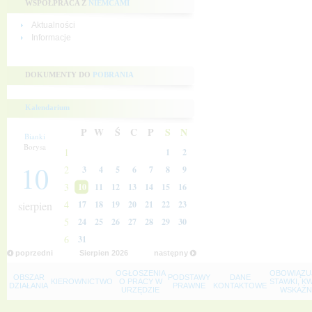
WSPÓŁPRACA Z
NIEMCAMI
Aktualności
Informacje
DOKUMENTY DO
POBRANIA
Kalendarium
P
W
Ś
C
P
S
N
Bianki
Borysa
1
1
2
10
2
3
4
5
6
7
8
9
3
10
11
12
13
14
15
16
4
sierpien
17
18
19
20
21
22
23
5
24
25
26
27
28
29
30
6
31
poprzedni
Sierpien
2026
następny
OGŁOSZENIA
OBOWIĄZU
OBSZAR
PODSTAWY
DANE
KIEROWNICTWO
O PRACY W
STAWKI, K
DZIAŁANIA
PRAWNE
KONTAKTOWE
URZĘDZIE
WSKAŹNI