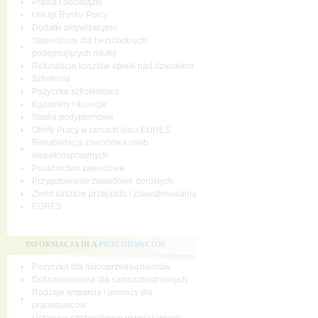
Prawa i obowiązki
Usługi Rynku Pracy
Dodatki aktywizacyjne
Stypendium dla bezrobotnych
podejmujących naukę
Refundacje kosztów opieki nad dzieckiem
Szkolenia
Pożyczka szkoleniowa
Egzaminy i licencje
Studia podyplomowe
Oferty Pracy w ramach sieci EURES
Rehabilitacja zawodowa osób
niepełnosprawnych
Poradnictwo zawodowe
Przygotowanie zawodowe dorosłych
Zwrot kosztów przejazdu i zakwaterowania
EURES
INFORMACJA DLA
PRACODAWCÓW
Pożyczka dla mikroprzedsiębiorców
Dofinansowania dla samozatrudnionych
Rodzaje wsparcia i pomocy dla
pracodawców