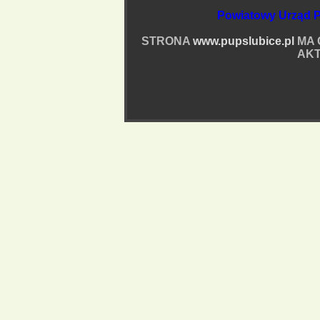
Powiatowy Urząd P
STRONA
www.pupslubice.pl
MA 
AKT