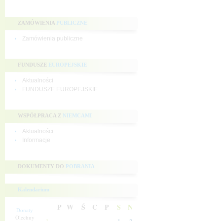
ZAMÓWIENIA
PUBLICZNE
Zamówienia publiczne
FUNDUSZE
EUROPEJSKIE
Aktualności
FUNDUSZE EUROPEJSKIE
WSPÓŁPRACA Z
NIEMCAMI
Aktualności
Informacje
DOKUMENTY DO
POBRANIA
Kalendarium
P
W
Ś
C
P
S
N
Donaty
Olechny