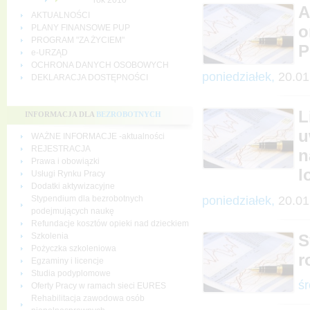
rok 2010
A
AKTUALNOŚCI
o
PLANY FINANSOWE PUP
PROGRAM "ZA ŻYCIEM"
P
e-URZĄD
OCHRONA DANYCH OSOBOWYCH
poniedziałek,
20.01
DEKLARACJA DOSTĘPNOŚCI
L
INFORMACJA DLA
BEZROBOTNYCH
u
WAŻNE INFORMACJE -aktualności
REJESTRACJA
n
Prawa i obowiązki
l
Usługi Rynku Pracy
Dodatki aktywizacyjne
poniedziałek,
20.01
Stypendium dla bezrobotnych
podejmujących naukę
Refundacje kosztów opieki nad dzieckiem
Szkolenia
S
Pożyczka szkoleniowa
r
Egzaminy i licencje
Studia podyplomowe
śr
Oferty Pracy w ramach sieci EURES
Rehabilitacja zawodowa osób