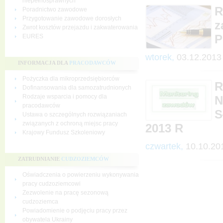
niepełnosprawnych
R
Poradnictwo zawodowe
Przygotowanie zawodowe dorosłych
z
Zwrot kosztów przejazdu i zakwaterowania
P
EURES
wtorek,
03.12.2013
INFORMACJA DLA
PRACODAWCÓW
Pożyczka dla mikroprzedsiębiorców
R
Dofinansowania dla samozatrudnionych
Rodzaje wsparcia i pomocy dla
N
pracodawców
S
Ustawa o szczególnych rozwiązaniach
związanych z ochroną miejsc pracy
2013 R
Krajowy Fundusz Szkoleniowy
czwartek,
10.10.20
ZATRUDNIANIE
CUDZOZIEMCÓW
Oświadczenia o powierzeniu wykonywania
pracy cudzoziemcowi
Zezwolenie na pracę sezonową
cudzoziemca
Powiadomienie o podjęciu pracy przez
obywatela Ukrainy