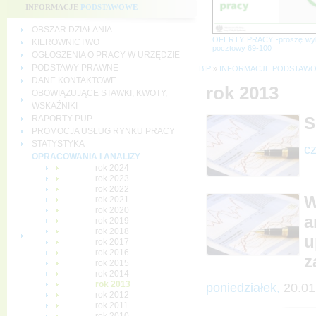
INFORMACJE
PODSTAWOWE
OBSZAR DZIAŁANIA
OFERTY PRACY -proszę wy
KIEROWNICTWO
pocztowy 69-100
OGŁOSZENIA O PRACY W URZĘDZIE
PODSTAWY PRAWNE
BIP
»
INFORMACJE PODSTAW
DANE KONTAKTOWE
rok 2013
OBOWIĄZUJĄCE STAWKI, KWOTY,
WSKAŹNIKI
RAPORTY PUP
S
PROMOCJA USŁUG RYNKU PRACY
STATYSTYKA
cz
OPRACOWANIA I ANALIZY
rok 2024
rok 2023
rok 2022
W
rok 2021
rok 2020
a
rok 2019
rok 2018
u
rok 2017
rok 2016
z
rok 2015
rok 2014
rok 2013
poniedziałek,
20.01
rok 2012
rok 2011