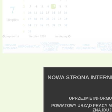
1
1
2
7
2
3
4
5
6
7
8
9
3
10
11
12
13
14
15
16
4
sierpien
17
18
19
20
21
22
23
5
24
25
26
27
28
29
30
6
31
poprzedni
Sierpien
2026
następny
OGŁOSZENIA
OBOWIĄZU
OBSZAR
PODSTAWY
DANE
KIEROWNICTWO
O PRACY W
STAWKI, K
DZIAŁANIA
PRAWNE
KONTAKTOWE
URZĘDZIE
WSKAŹNI
NOWA STRONA INTER
UPRZEJMIE INFORMUJ
POWIATOWY URZĄD PRACY M
ZNAJDUJ