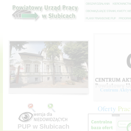
O
BSZAR DZIAŁANIA
K
IEROWNICT
O
BOWIĄZUJĄCE STAWKI, KWOTY, WS
P
LANY FINANSOWE PUP
P
ROGRAM 
Centrum Aktywi
Oferty
Prac
PUP w Słubicach