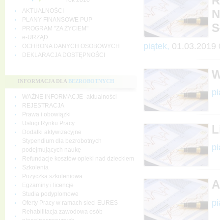
R
rok 2010
AKTUALNOŚCI
N
PLANY FINANSOWE PUP
S
PROGRAM "ZA ŻYCIEM"
e-URZĄD
piątek,
01.03.2019 
OCHRONA DANYCH OSOBOWYCH
DEKLARACJA DOSTĘPNOŚCI
W
INFORMACJA DLA
BEZROBOTNYCH
pi
WAŻNE INFORMACJE -aktualności
REJESTRACJA
Prawa i obowiązki
Usługi Rynku Pracy
L
Dodatki aktywizacyjne
Stypendium dla bezrobotnych
pi
podejmujących naukę
Refundacje kosztów opieki nad dzieckiem
Szkolenia
Pożyczka szkoleniowa
A
Egzaminy i licencje
Studia podyplomowe
pi
Oferty Pracy w ramach sieci EURES
Rehabilitacja zawodowa osób