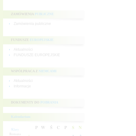
ZAMÓWIENIA
PUBLICZNE
Zamówienia publiczne
FUNDUSZE
EUROPEJSKIE
Aktualności
FUNDUSZE EUROPEJSKIE
WSPÓŁPRACA Z
NIEMCAMI
Aktualności
Informacje
DOKUMENTY DO
POBRANIA
Kalendarium
P
W
Ś
C
P
S
N
Klary
Romana