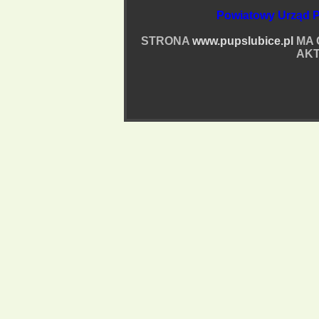
Powiatowy Urząd P
STRONA
www.pupslubice.pl
MA 
AKT