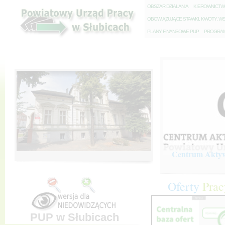
O
BSZAR DZIAŁANIA
K
IEROWNICT
O
BOWIĄZUJĄCE STAWKI, KWOTY, WS
P
LANY FINANSOWE PUP
P
ROGRAM 
Centrum Aktywi
Oferty
Prac
PUP w Słubicach