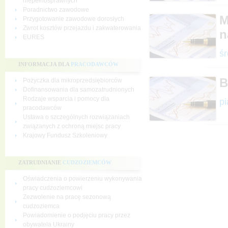
niepełnosprawnych
Poradnictwo zawodowe
M
Przygotowanie zawodowe dorosłych
Zwrot kosztów przejazdu i zakwaterowania
n
EURES
śr
INFORMACJA DLA
PRACODAWCÓW
B
Pożyczka dla mikroprzedsiębiorców
Dofinansowania dla samozatrudnionych
Rodzaje wsparcia i pomocy dla
pi
pracodawców
Ustawa o szczególnych rozwiązaniach
związanych z ochroną miejsc pracy
Krajowy Fundusz Szkoleniowy
ZATRUDNIANIE
CUDZOZIEMCÓW
Oświadczenia o powierzeniu wykonywania
pracy cudzoziemcowi
Zezwolenie na pracę sezonową
cudzoziemca
Powiadomienie o podjęciu pracy przez
obywatela Ukrainy