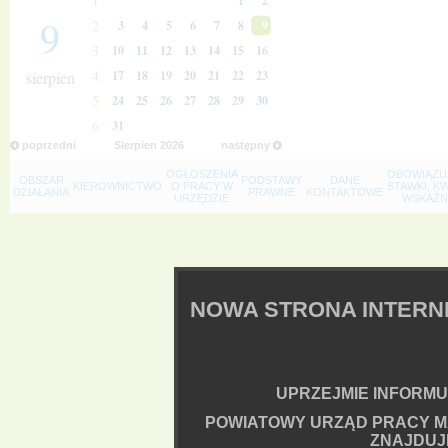
1
1
2
9
2
3
4
5
6
7
8
9
3
10
11
12
13
14
15
16
4
sierpien
17
18
19
20
21
22
23
5
24
25
26
27
28
29
30
6
31
poprzedni
Sierpien
2026
następny
OGŁOSZENIA
OBOWIĄZU
OBSZAR
PODSTAWY
DANE
KIEROWNICTWO
O PRACY W
STAWKI, K
DZIAŁANIA
PRAWNE
KONTAKTOWE
URZĘDZIE
WSKAŹNI
NOWA STRONA INTER
UPRZEJMIE INFORMUJ
POWIATOWY URZĄD PRACY M
ZNAJDUJ