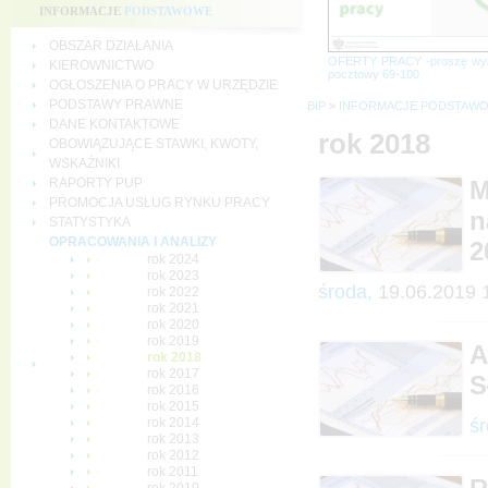
INFORMACJE
PODSTAWOWE
OBSZAR DZIAŁANIA
OFERTY PRACY -proszę wy
KIEROWNICTWO
pocztowy 69-100
OGŁOSZENIA O PRACY W URZĘDZIE
PODSTAWY PRAWNE
BIP
»
INFORMACJE PODSTAW
DANE KONTAKTOWE
rok 2018
OBOWIĄZUJĄCE STAWKI, KWOTY,
WSKAŹNIKI
RAPORTY PUP
M
PROMOCJA USŁUG RYNKU PRACY
n
STATYSTYKA
OPRACOWANIA I ANALIZY
2
rok 2024
rok 2023
środa,
19.06.2019 
rok 2022
rok 2021
rok 2020
rok 2019
A
rok 2018
rok 2017
S
rok 2016
rok 2015
śr
rok 2014
rok 2013
rok 2012
rok 2011