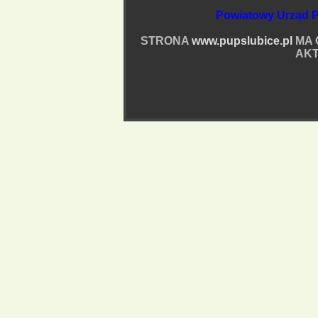
Powiatowy Urząd P
STRONA
www.pupslubice.pl
MA 
AKT