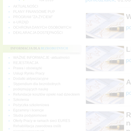
rok 2010
AKTUALNOŚCI
PLANY FINANSOWE PUP
W
PROGRAM "ZA ŻYCIEM"
e-URZĄD
po
OCHRONA DANYCH OSOBOWYCH
DEKLARACJA DOSTĘPNOŚCI
L
INFORMACJA DLA
BEZROBOTNYCH
WAŻNE INFORMACJE -aktualności
po
REJESTRACJA
Prawa i obowiązki
Usługi Rynku Pracy
Dodatki aktywizacyjne
A
Stypendium dla bezrobotnych
podejmujących naukę
po
Refundacje kosztów opieki nad dzieckiem
Szkolenia
Pożyczka szkoleniowa
Egzaminy i licencje
R
Studia podyplomowe
Oferty Pracy w ramach sieci EURES
n
Rehabilitacja zawodowa osób