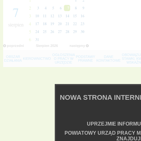
1
1
2
7
2
3
4
5
6
7
8
9
3
10
11
12
13
14
15
16
4
sierpien
17
18
19
20
21
22
23
5
24
25
26
27
28
29
30
6
31
poprzedni
Sierpien
2026
następny
OGŁOSZENIA
OBOWIĄZU
OBSZAR
PODSTAWY
DANE
KIEROWNICTWO
O PRACY W
STAWKI, K
DZIAŁANIA
PRAWNE
KONTAKTOWE
URZĘDZIE
WSKAŹNI
NOWA STRONA INTER
UPRZEJMIE INFORMUJ
POWIATOWY URZĄD PRACY M
ZNAJDUJ