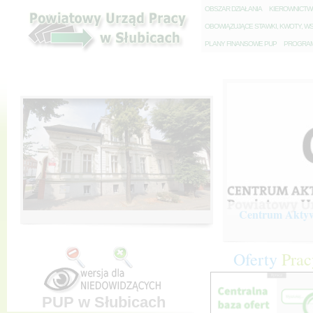
O
BSZAR DZIAŁANIA
K
IEROWNICT
O
BOWIĄZUJĄCE STAWKI, KWOTY, WS
P
LANY FINANSOWE PUP
P
ROGRAM 
Centrum Aktywi
Oferty
Prac
PUP w Słubicach