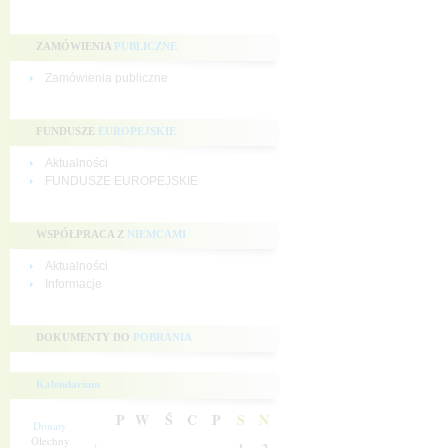
ZAMÓWIENIA
PUBLICZNE
Zamówienia publiczne
FUNDUSZE
EUROPEJSKIE
Aktualności
FUNDUSZE EUROPEJSKIE
WSPÓŁPRACA Z
NIEMCAMI
Aktualności
Informacje
DOKUMENTY DO
POBRANIA
Kalendarium
P
W
Ś
C
P
S
N
Donaty
Olechny