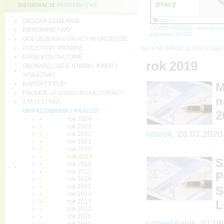
INFORMACJE
PODSTAWOWE
OBSZAR DZIAŁANIA
OFERTY PRACY -proszę wy
KIEROWNICTWO
pocztowy 69-100
OGŁOSZENIA O PRACY W URZĘDZIE
PODSTAWY PRAWNE
BIP
»
INFORMACJE PODSTAW
DANE KONTAKTOWE
rok 2019
OBOWIĄZUJĄCE STAWKI, KWOTY,
WSKAŹNIKI
RAPORTY PUP
M
PROMOCJA USŁUG RYNKU PRACY
n
STATYSTYKA
OPRACOWANIA I ANALIZY
2
rok 2024
rok 2023
wtorek,
28.07.2020
rok 2022
rok 2021
rok 2020
rok 2019
S
rok 2018
rok 2017
P
rok 2016
rok 2015
S
rok 2014
rok 2013
L
rok 2012
rok 2011
poniedziałek,
01.06