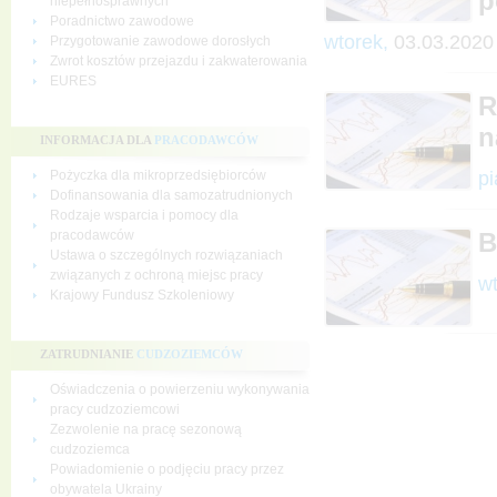
p
niepełnosprawnych
Poradnictwo zawodowe
wtorek,
03.03.2020
Przygotowanie zawodowe dorosłych
Zwrot kosztów przejazdu i zakwaterowania
EURES
R
n
INFORMACJA DLA
PRACODAWCÓW
pi
Pożyczka dla mikroprzedsiębiorców
Dofinansowania dla samozatrudnionych
Rodzaje wsparcia i pomocy dla
pracodawców
B
Ustawa o szczególnych rozwiązaniach
związanych z ochroną miejsc pracy
wt
Krajowy Fundusz Szkoleniowy
ZATRUDNIANIE
CUDZOZIEMCÓW
Oświadczenia o powierzeniu wykonywania
pracy cudzoziemcowi
Zezwolenie na pracę sezonową
cudzoziemca
Powiadomienie o podjęciu pracy przez
obywatela Ukrainy