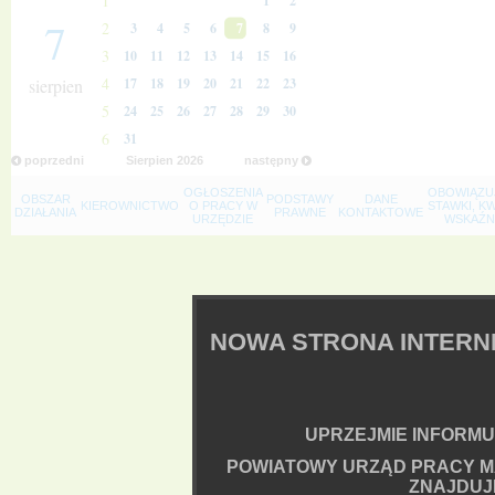
1
1
2
7
2
3
4
5
6
7
8
9
3
10
11
12
13
14
15
16
4
sierpien
17
18
19
20
21
22
23
5
24
25
26
27
28
29
30
6
31
poprzedni
Sierpien
2026
następny
OGŁOSZENIA
OBOWIĄZU
OBSZAR
PODSTAWY
DANE
KIEROWNICTWO
O PRACY W
STAWKI, K
DZIAŁANIA
PRAWNE
KONTAKTOWE
URZĘDZIE
WSKAŹNI
NOWA STRONA INTER
UPRZEJMIE INFORMUJ
POWIATOWY URZĄD PRACY M
ZNAJDUJ