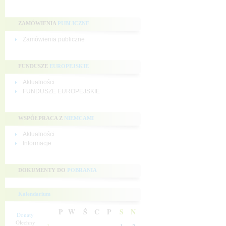
ZAMÓWIENIA
PUBLICZNE
Zamówienia publiczne
FUNDUSZE
EUROPEJSKIE
Aktualności
FUNDUSZE EUROPEJSKIE
WSPÓŁPRACA Z
NIEMCAMI
Aktualności
Informacje
DOKUMENTY DO
POBRANIA
Kalendarium
P
W
Ś
C
P
S
N
Donaty
Olechny