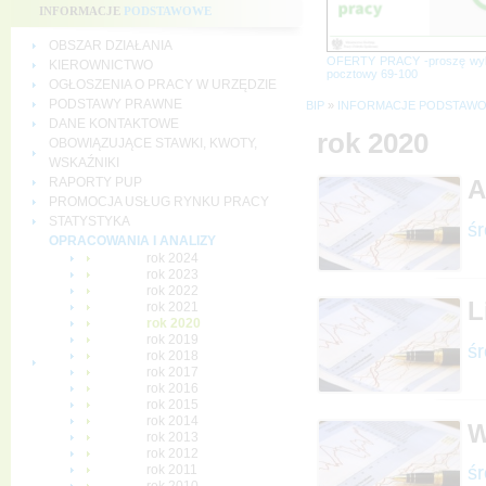
INFORMACJE
PODSTAWOWE
OBSZAR DZIAŁANIA
OFERTY PRACY -proszę wy
KIEROWNICTWO
pocztowy 69-100
OGŁOSZENIA O PRACY W URZĘDZIE
PODSTAWY PRAWNE
BIP
»
INFORMACJE PODSTAW
DANE KONTAKTOWE
rok 2020
OBOWIĄZUJĄCE STAWKI, KWOTY,
WSKAŹNIKI
RAPORTY PUP
A
PROMOCJA USŁUG RYNKU PRACY
STATYSTYKA
śr
OPRACOWANIA I ANALIZY
rok 2024
rok 2023
rok 2022
L
rok 2021
rok 2020
rok 2019
śr
rok 2018
rok 2017
rok 2016
rok 2015
rok 2014
W
rok 2013
rok 2012
śr
rok 2011