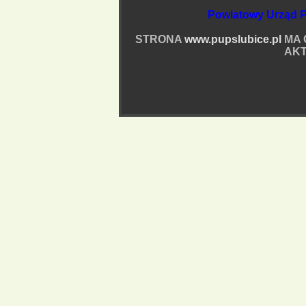
Powiatowy Urząd P
STRONA
www.pupslubice.pl
MA 
AKT