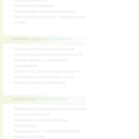
niepełnosprawnych
Poradnictwo zawodowe
Przygotowanie zawodowe dorosłych
Zwrot kosztów przejazdu i zakwaterowania
EURES
INFORMACJA DLA
PRACODAWCÓW
Pożyczka dla mikroprzedsiębiorców
Dofinansowania dla samozatrudnionych
Rodzaje wsparcia i pomocy dla
pracodawców
Ustawa o szczególnych rozwiązaniach
związanych z ochroną miejsc pracy
Krajowy Fundusz Szkoleniowy
ZATRUDNIANIE
CUDZOZIEMCÓW
Oświadczenia o powierzeniu wykonywania
pracy cudzoziemcowi
Zezwolenie na pracę sezonową
cudzoziemca
Powiadomienie o podjęciu pracy przez
obywatela Ukrainy