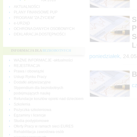
rok 2010
AKTUALNOŚCI
PLANY FINANSOWE PUP
S
PROGRAM "ZA ŻYCIEM"
e-URZĄD
P
OCHRONA DANYCH OSOBOWYCH
DEKLARACJA DOSTĘPNOŚCI
S
L
INFORMACJA DLA
BEZROBOTNYCH
poniedziałek,
24.05
WAŻNE INFORMACJE -aktualności
REJESTRACJA
Prawa i obowiązki
B
Usługi Rynku Pracy
Dodatki aktywizacyjne
cz
Stypendium dla bezrobotnych
podejmujących naukę
Refundacje kosztów opieki nad dzieckiem
Szkolenia
Pożyczka szkoleniowa
Egzaminy i licencje
Studia podyplomowe
Oferty Pracy w ramach sieci EURES
Rehabilitacja zawodowa osób