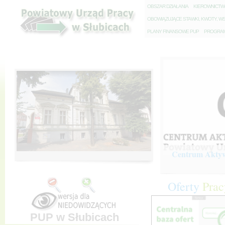
O
BSZAR DZIAŁANIA
K
IEROWNICT
O
BOWIĄZUJĄCE STAWKI, KWOTY, WS
P
LANY FINANSOWE PUP
P
ROGRAM 
Centrum Aktywi
Oferty
Prac
PUP w Słubicach