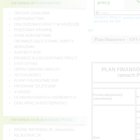
INFORMACJE
PODSTAWOWE
OBSZAR DZIAŁANIA
OFERTY PRACY -proszę wy
KIEROWNICTWO
pocztowy 69-100
OGŁOSZENIA O PRACY W URZĘDZIE
PODSTAWY PRAWNE
BIP
DANE KONTAKTOWE
Plan finansowy - EF
OBOWIĄZUJĄCE STAWKI, KWOTY,
WSKAŹNIKI
RAPORTY PUP
PROMOCJA USŁUG RYNKU PRACY
STATYSTYKA
PLAN FINANSO
OPRACOWANIA I ANALIZY
ramach P
AKTUALNOŚCI
PLANY FINANSOWE PUP
PROGRAM "ZA ŻYCIEM"
e-URZĄD
Forma aktywizacji
w
OCHRONA DANYCH OSOBOWYCH
zawodowej
DEKLARACJA DOSTĘPNOŚCI
o
INFORMACJA DLA
BEZROBOTNYCH
ko
(§
WAŻNE INFORMACJE -aktualności
REJESTRACJA
Staż
st