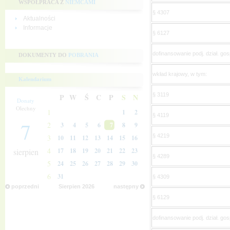
WSPÓŁPRACA Z
NIEMCAMI
§ 4307
Aktualności
Informacje
§ 6127
dofinansowanie podj. dział. go
DOKUMENTY DO
POBRANIA
wkład krajowy, w tym:
Kalendarium
§ 3119
P
W
Ś
C
P
S
N
Donaty
Olechny
1
1
2
§ 4119
7
2
3
4
5
6
7
8
9
§ 4219
3
10
11
12
13
14
15
16
4
sierpien
17
18
19
20
21
22
23
§ 4289
5
24
25
26
27
28
29
30
6
31
§ 4309
poprzedni
Sierpien
2026
następny
§ 6129
dofinansowanie podj. dział. go