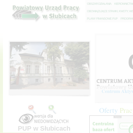
O
BSZAR DZIAŁANIA
K
IEROWNICT
O
BOWIĄZUJĄCE STAWKI, KWOTY, WS
P
LANY FINANSOWE PUP
P
ROGRAM 
Centrum Aktywi
Oferty
Prac
PUP w Słubicach