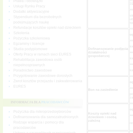
Prawa i obowiązki
31
Usługi Rynku Pracy
Dodatki aktywizacyjne
sk
Stypendium dla bezrobotnych
ub
podejmujących naukę
sp
Refundacje kosztów opieki nad dzieckiem
Szkolenia
o
Pożyczka szkoleniowa
Egzaminy i licencje
kw
Dofinansowanie podjęcia
Studia podyplomowe
działalności
Oferty Pracy w ramach sieci EURES
gospodarczej
kw
Rehabilitacja zawodowa osób
niepełnosprawnych
kw
Poradnictwo zawodowe
Przygotowanie zawodowe dorosłych
Zwrot kosztów przejazdu i zakwaterowania
o
EURES
Bon na zasiedlenie
po
za
INFORMACJA DLA
PRACODAWCÓW
o
Pożyczka dla mikroprzedsiębiorców
Koszty opieki nad
Dofinansowania dla samozatrudnionych
dzieckiem i osobą
zależną
Rodzaje wsparcia i pomocy dla
re
pracodawców