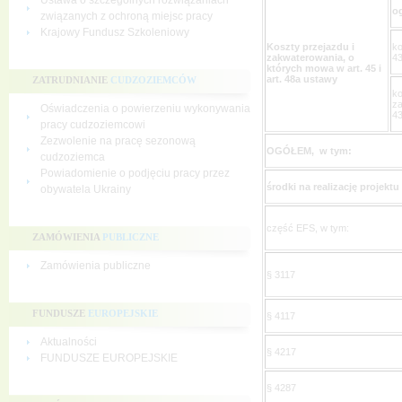
Ustawa o szczególnych rozwiązaniach
o
związanych z ochroną miejsc pracy
Krajowy Fundusz Szkoleniowy
Koszty przejazdu i
ko
zakwaterowania, o
43
których mowa w art. 45 i
art. 48a ustawy
ZATRUDNIANIE
CUDZOZIEMCÓW
ko
za
Oświadczenia o powierzeniu wykonywania
43
pracy cudzoziemcowi
Zezwolenie na pracę sezonową
OGÓŁEM, w tym:
cudzoziemca
Powiadomienie o podjęciu pracy przez
środki na realizację projekt
obywatela Ukrainy
część EFS, w tym:
ZAMÓWIENIA
PUBLICZNE
Zamówienia publiczne
§ 3117
FUNDUSZE
EUROPEJSKIE
§ 4117
Aktualności
§ 4217
FUNDUSZE EUROPEJSKIE
§ 4287