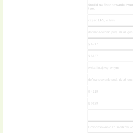
środki na finansowanie kwo
tym:
część EFS, w tym:
dofinansowanie podj. dział. go
§ 4217
§ 6127
wkład krajowy, w tym:
dofinansowanie podj. dział. go
§ 4219
§ 6129
Dofinansowanie ze srodków w