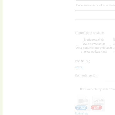
Dofinansowanie z wkładu włas
Informacje o artykule
Zredagował(a):
R
Data powstania:
1
Data ostatniej modyfikacji:
1
Liczba wyświetleń:
1
Podziel się
Więcej
Komentarze (0):
Brak komentarzy na ten tem
Podziel się