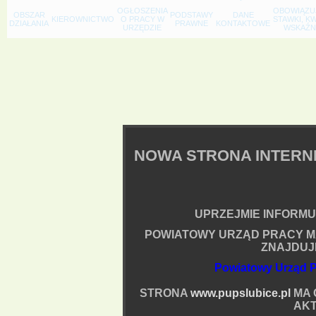
OGŁOSZENIA
OBOWIĄZU
OBSZAR
PODSTAWY
DANE
KIEROWNICTWO
O PRACY W
STAWKI, K
DZIAŁANIA
PRAWNE
KONTAKTOWE
URZĘDZIE
WSKAŹNI
NOWA STRONA INTER
UPRZEJMIE INFORMUJ
POWIATOWY URZĄD PRACY M
ZNAJDUJ
Powiatowy Urząd P
STRONA
www.pupslubice.pl
MA 
AKT