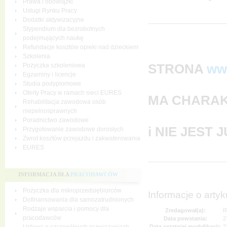
Prawa i obowiązki
Usługi Rynku Pracy
Dodatki aktywizacyjne
Stypendium dla bezrobotnych
podejmujących naukę
Refundacje kosztów opieki nad dzieckiem
Szkolenia
STRONA
ww
Pożyczka szkoleniowa
Egzaminy i licencje
Studia podyplomowe
Oferty Pracy w ramach sieci EURES
MA CHARAK
Rehabilitacja zawodowa osób
niepełnosprawnych
Poradnictwo zawodowe
i NIE JEST
Przygotowanie zawodowe dorosłych
Zwrot kosztów przejazdu i zakwaterowania
EURES
INFORMACJA DLA
PRACODAWCÓW
Pożyczka dla mikroprzedsiębiorców
Informacje o artyk
Dofinansowania dla samozatrudnionych
Rodzaje wsparcia i pomocy dla
Zredagował(a):
R
pracodawców
Data powstania:
2
Data ostatniej modyfikacji:
2