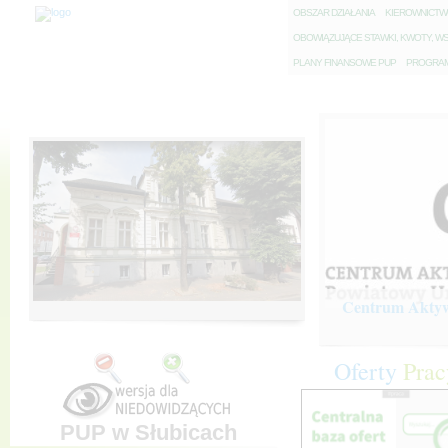
O
BSZAR DZIAŁANIA
K
IEROWNICT
O
BOWIĄZUJĄCE STAWKI, KWOTY, WS
P
LANY FINANSOWE PUP
P
ROGRAM 
Centrum Aktywi
Oferty
Prac
PUP w Słubicach