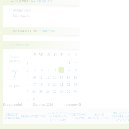
WSPÓŁPRACA Z
NIEMCAMI
Aktualności
Informacje
DOKUMENTY DO
POBRANIA
Kalendarium
P
W
Ś
C
P
S
N
Donaty
Olechny
1
1
2
7
2
3
4
5
6
7
8
9
3
10
11
12
13
14
15
16
4
sierpien
17
18
19
20
21
22
23
5
24
25
26
27
28
29
30
6
31
poprzedni
Sierpien
2026
następny
OGŁOSZENIA
OBOWIĄZU
OBSZAR
PODSTAWY
DANE
KIEROWNICTWO
O PRACY W
STAWKI, K
DZIAŁANIA
PRAWNE
KONTAKTOWE
URZĘDZIE
WSKAŹNI