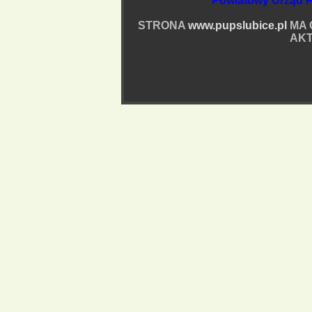
Powiatowy Urząd P
STRONA
www.pupslubice.pl
MA 
AKT