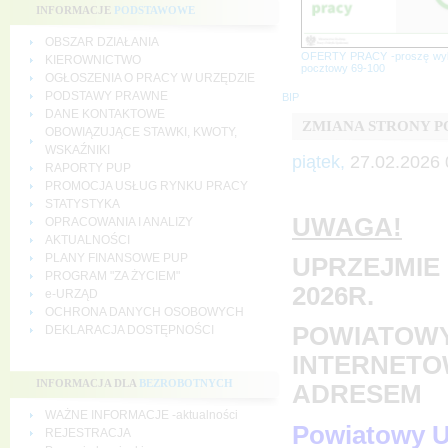
INFORMACJE
PODSTAWOWE
OBSZAR DZIAŁANIA
OFERTY PRACY -proszę wy
KIEROWNICTWO
pocztowy 69-100
OGŁOSZENIA O PRACY W URZĘDZIE
PODSTAWY PRAWNE
BIP
DANE KONTAKTOWE
ZMIANA STRONY 
OBOWIĄZUJĄCE STAWKI, KWOTY,
WSKAŹNIKI
piątek,
27.02.2026 
RAPORTY PUP
PROMOCJA USŁUG RYNKU PRACY
STATYSTYKA
UWAGA!
OPRACOWANIA I ANALIZY
AKTUALNOŚCI
PLANY FINANSOWE PUP
UPRZEJMIE 
PROGRAM "ZA ŻYCIEM"
2026R.
e-URZĄD
OCHRONA DANYCH OSOBOWYCH
POWIATOWY
DEKLARACJA DOSTĘPNOŚCI
INTERNETO
INFORMACJA DLA
BEZROBOTNYCH
ADRESEM
WAŻNE INFORMACJE -aktualności
Powiatowy U
REJESTRACJA