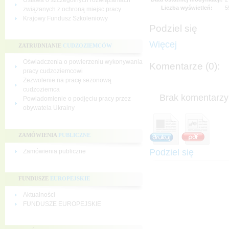
Ustawa o szczególnych rozwiązaniach
Liczba wyświetleń:
5
związanych z ochroną miejsc pracy
Krajowy Fundusz Szkoleniowy
Podziel się
Więcej
ZATRUDNIANIE
CUDZOZIEMCÓW
Oświadczenia o powierzeniu wykonywania
Komentarze (0):
pracy cudzoziemcowi
Zezwolenie na pracę sezonową
cudzoziemca
Brak komentarzy 
Powiadomienie o podjęciu pracy przez
obywatela Ukrainy
ZAMÓWIENIA
PUBLICZNE
Podziel się
Zamówienia publiczne
FUNDUSZE
EUROPEJSKIE
Aktualności
FUNDUSZE EUROPEJSKIE