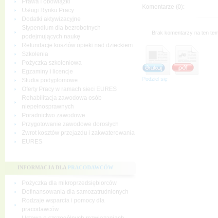
Prawa i obowiązki
Komentarze (0):
Usługi Rynku Pracy
Dodatki aktywizacyjne
Stypendium dla bezrobotnych
Brak komentarzy na ten tem
podejmujących naukę
Refundacje kosztów opieki nad dzieckiem
Szkolenia
Pożyczka szkoleniowa
Egzaminy i licencje
Podziel się
Studia podyplomowe
Oferty Pracy w ramach sieci EURES
Rehabilitacja zawodowa osób
niepełnosprawnych
Poradnictwo zawodowe
Przygotowanie zawodowe dorosłych
Zwrot kosztów przejazdu i zakwaterowania
EURES
INFORMACJA DLA
PRACODAWCÓW
Pożyczka dla mikroprzedsiębiorców
Dofinansowania dla samozatrudnionych
Rodzaje wsparcia i pomocy dla
pracodawców