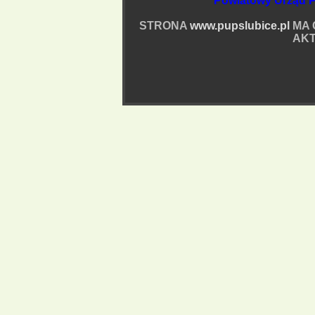
Powiatowy Urząd P
STRONA
www.pupslubice.pl
MA 
AKT