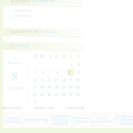
WSPÓŁPRACA Z
NIEMCAMI
Aktualności
Informacje
DOKUMENTY DO
POBRANIA
Kalendarium
P
W
Ś
C
P
S
N
Izy
Rajmunda
1
1
2
8
2
3
4
5
6
7
8
9
3
10
11
12
13
14
15
16
4
sierpien
17
18
19
20
21
22
23
5
24
25
26
27
28
29
30
6
31
poprzedni
Sierpien
2026
następny
OGŁOSZENIA
OBOWIĄZU
OBSZAR
PODSTAWY
DANE
KIEROWNICTWO
O PRACY W
STAWKI, K
DZIAŁANIA
PRAWNE
KONTAKTOWE
URZĘDZIE
WSKAŹNI