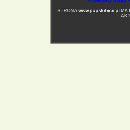
Powiatowy Urząd P
STRONA
www.pupslubice.pl
MA 
AKT