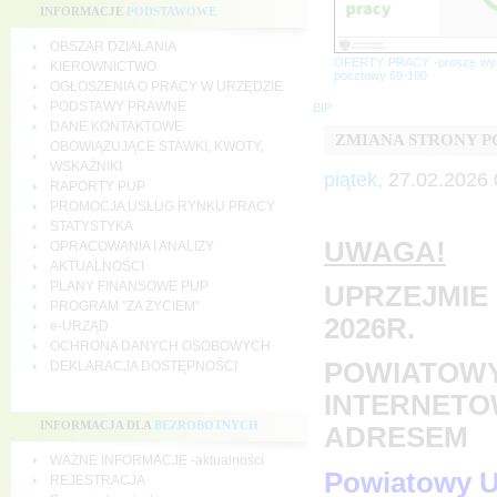
INFORMACJE
PODSTAWOWE
OBSZAR DZIAŁANIA
OFERTY PRACY -proszę wy
KIEROWNICTWO
pocztowy 69-100
OGŁOSZENIA O PRACY W URZĘDZIE
PODSTAWY PRAWNE
BIP
DANE KONTAKTOWE
ZMIANA STRONY 
OBOWIĄZUJĄCE STAWKI, KWOTY,
WSKAŹNIKI
piątek,
27.02.2026 
RAPORTY PUP
PROMOCJA USŁUG RYNKU PRACY
STATYSTYKA
UWAGA!
OPRACOWANIA I ANALIZY
AKTUALNOŚCI
PLANY FINANSOWE PUP
UPRZEJMIE 
PROGRAM "ZA ŻYCIEM"
2026R.
e-URZĄD
OCHRONA DANYCH OSOBOWYCH
POWIATOWY
DEKLARACJA DOSTĘPNOŚCI
INTERNETO
INFORMACJA DLA
BEZROBOTNYCH
ADRESEM
WAŻNE INFORMACJE -aktualności
Powiatowy U
REJESTRACJA