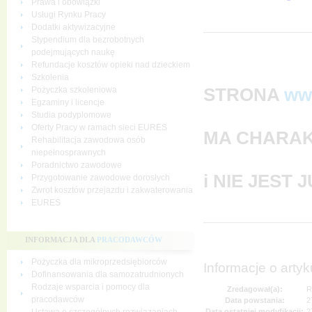
Prawa i obowiązki
Usługi Rynku Pracy
Dodatki aktywizacyjne
Stypendium dla bezrobotnych
podejmujących naukę
Refundacje kosztów opieki nad dzieckiem
Szkolenia
STRONA
ww
Pożyczka szkoleniowa
Egzaminy i licencje
Studia podyplomowe
Oferty Pracy w ramach sieci EURES
MA CHARAK
Rehabilitacja zawodowa osób
niepełnosprawnych
Poradnictwo zawodowe
i NIE JEST
Przygotowanie zawodowe dorosłych
Zwrot kosztów przejazdu i zakwaterowania
EURES
INFORMACJA DLA
PRACODAWCÓW
Pożyczka dla mikroprzedsiębiorców
Informacje o artyk
Dofinansowania dla samozatrudnionych
Rodzaje wsparcia i pomocy dla
Zredagował(a):
R
pracodawców
Data powstania:
2
Data ostatniej modyfikacji:
2