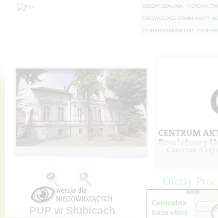
O
BSZAR DZIAŁANIA
K
IEROWNICT
O
BOWIĄZUJĄCE STAWKI, KWOTY, WS
P
LANY FINANSOWE PUP
P
ROGRAM 
Centrum Aktywi
Oferty
Prac
PUP w Słubicach