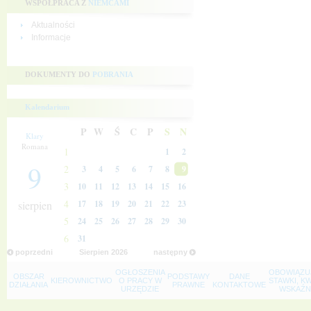
WSPÓŁPRACA Z
NIEMCAMI
Aktualności
Informacje
DOKUMENTY DO
POBRANIA
Kalendarium
P
W
Ś
C
P
S
N
Klary
Romana
1
1
2
9
2
3
4
5
6
7
8
9
3
10
11
12
13
14
15
16
4
sierpien
17
18
19
20
21
22
23
5
24
25
26
27
28
29
30
6
31
poprzedni
Sierpien
2026
następny
OGŁOSZENIA
OBOWIĄZU
OBSZAR
PODSTAWY
DANE
KIEROWNICTWO
O PRACY W
STAWKI, K
DZIAŁANIA
PRAWNE
KONTAKTOWE
URZĘDZIE
WSKAŹNI