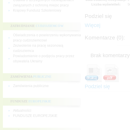
Ustawa o szczególnych rozwiązaniach
Liczba wyświetleń:
5
związanych z ochroną miejsc pracy
Krajowy Fundusz Szkoleniowy
Podziel się
Więcej
ZATRUDNIANIE
CUDZOZIEMCÓW
Oświadczenia o powierzeniu wykonywania
Komentarze (0):
pracy cudzoziemcowi
Zezwolenie na pracę sezonową
cudzoziemca
Brak komentarzy 
Powiadomienie o podjęciu pracy przez
obywatela Ukrainy
ZAMÓWIENIA
PUBLICZNE
Podziel się
Zamówienia publiczne
FUNDUSZE
EUROPEJSKIE
Aktualności
FUNDUSZE EUROPEJSKIE