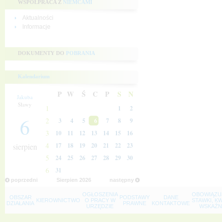
WSPÓŁPRACA Z
NIEMCAMI
Aktualności
Informacje
DOKUMENTY DO
POBRANIA
Kalendarium
P
W
Ś
C
P
S
N
Jakuba
Sławy
1
1
2
6
2
3
4
5
6
7
8
9
3
10
11
12
13
14
15
16
4
sierpien
17
18
19
20
21
22
23
5
24
25
26
27
28
29
30
6
31
poprzedni
Sierpien
2026
następny
OGŁOSZENIA
OBOWIĄZU
OBSZAR
PODSTAWY
DANE
KIEROWNICTWO
O PRACY W
STAWKI, K
DZIAŁANIA
PRAWNE
KONTAKTOWE
URZĘDZIE
WSKAŹNI