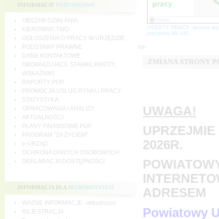
INFORMACJE
PODSTAWOWE
OBSZAR DZIAŁANIA
OFERTY PRACY -proszę wy
KIEROWNICTWO
pocztowy 69-100
OGŁOSZENIA O PRACY W URZĘDZIE
PODSTAWY PRAWNE
BIP
DANE KONTAKTOWE
ZMIANA STRONY 
OBOWIĄZUJĄCE STAWKI, KWOTY,
WSKAŹNIKI
RAPORTY PUP
PROMOCJA USŁUG RYNKU PRACY
STATYSTYKA
UWAGA!
OPRACOWANIA I ANALIZY
AKTUALNOŚCI
PLANY FINANSOWE PUP
UPRZEJMIE 
PROGRAM "ZA ŻYCIEM"
2026R.
e-URZĄD
OCHRONA DANYCH OSOBOWYCH
POWIATOWY
DEKLARACJA DOSTĘPNOŚCI
INTERNETO
INFORMACJA DLA
BEZROBOTNYCH
ADRESEM
WAŻNE INFORMACJE -aktualności
Powiatowy U
REJESTRACJA