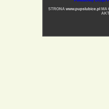
Powiatowy Urząd P
STRONA
www.pupslubice.pl
MA 
AKT