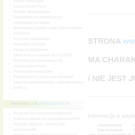
Prawa i obowiązki
Usługi Rynku Pracy
Dodatki aktywizacyjne
Stypendium dla bezrobotnych
podejmujących naukę
Refundacje kosztów opieki nad dzieckiem
Szkolenia
STRONA
ww
Pożyczka szkoleniowa
Egzaminy i licencje
Studia podyplomowe
Oferty Pracy w ramach sieci EURES
MA CHARAK
Rehabilitacja zawodowa osób
niepełnosprawnych
Poradnictwo zawodowe
i NIE JEST
Przygotowanie zawodowe dorosłych
Zwrot kosztów przejazdu i zakwaterowania
EURES
INFORMACJA DLA
PRACODAWCÓW
Pożyczka dla mikroprzedsiębiorców
Informacje o artyk
Dofinansowania dla samozatrudnionych
Rodzaje wsparcia i pomocy dla
Zredagował(a):
R
pracodawców
Data powstania:
2
Data ostatniej modyfikacji:
2