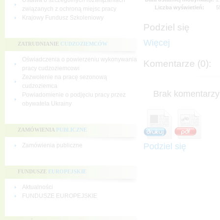
Ustawa o szczególnych rozwiązaniach
Liczba wyświetleń:
5
związanych z ochroną miejsc pracy
Krajowy Fundusz Szkoleniowy
Podziel się
Więcej
ZATRUDNIANIE
CUDZOZIEMCÓW
Oświadczenia o powierzeniu wykonywania
Komentarze (0):
pracy cudzoziemcowi
Zezwolenie na pracę sezonową
cudzoziemca
Brak komentarzy 
Powiadomienie o podjęciu pracy przez
obywatela Ukrainy
ZAMÓWIENIA
PUBLICZNE
Podziel się
Zamówienia publiczne
FUNDUSZE
EUROPEJSKIE
Aktualności
FUNDUSZE EUROPEJSKIE