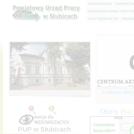
O
BSZAR DZIAŁANIA
K
IEROWNICT
O
BOWIĄZUJĄCE STAWKI, KWOTY, WS
P
LANY FINANSOWE PUP
P
ROGRAM 
Centrum Aktywi
Oferty
Prac
PUP w Słubicach