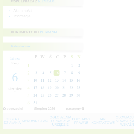
WSPÓŁPRACA Z
NIEMCAMI
Aktualności
Informacje
DOKUMENTY DO
POBRANIA
Kalendarium
P
W
Ś
C
P
S
N
Jakuba
Sławy
1
1
2
6
2
3
4
5
6
7
8
9
3
10
11
12
13
14
15
16
4
sierpien
17
18
19
20
21
22
23
5
24
25
26
27
28
29
30
6
31
poprzedni
Sierpien
2026
następny
OGŁOSZENIA
OBOWIĄZU
OBSZAR
PODSTAWY
DANE
KIEROWNICTWO
O PRACY W
STAWKI, K
DZIAŁANIA
PRAWNE
KONTAKTOWE
URZĘDZIE
WSKAŹNI