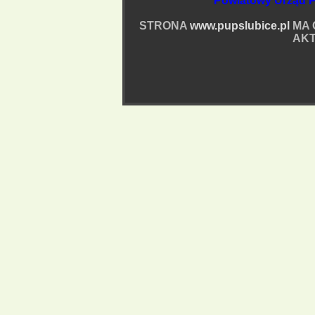
Powiatowy Urząd P
STRONA
www.pupslubice.pl
MA 
AKT