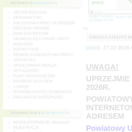
INFORMACJE
PODSTAWOWE
OBSZAR DZIAŁANIA
OFERTY PRACY -proszę wy
KIEROWNICTWO
pocztowy 69-100
OGŁOSZENIA O PRACY W URZĘDZIE
PODSTAWY PRAWNE
BIP
DANE KONTAKTOWE
ZMIANA STRONY 
OBOWIĄZUJĄCE STAWKI, KWOTY,
WSKAŹNIKI
piątek,
27.02.2026 
RAPORTY PUP
PROMOCJA USŁUG RYNKU PRACY
STATYSTYKA
UWAGA!
OPRACOWANIA I ANALIZY
AKTUALNOŚCI
PLANY FINANSOWE PUP
UPRZEJMIE 
PROGRAM "ZA ŻYCIEM"
2026R.
e-URZĄD
OCHRONA DANYCH OSOBOWYCH
POWIATOWY
DEKLARACJA DOSTĘPNOŚCI
INTERNETO
INFORMACJA DLA
BEZROBOTNYCH
ADRESEM
WAŻNE INFORMACJE -aktualności
Powiatowy U
REJESTRACJA