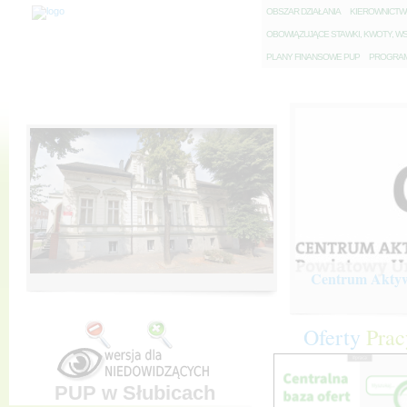
O
BSZAR DZIAŁANIA
K
IEROWNICT
O
BOWIĄZUJĄCE STAWKI, KWOTY, WS
P
LANY FINANSOWE PUP
P
ROGRAM 
Centrum Aktywi
Oferty
Prac
PUP w Słubicach