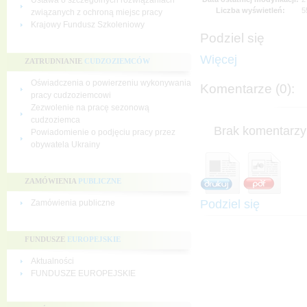
Ustawa o szczególnych rozwiązaniach
Liczba wyświetleń:
5
związanych z ochroną miejsc pracy
Krajowy Fundusz Szkoleniowy
Podziel się
Więcej
ZATRUDNIANIE
CUDZOZIEMCÓW
Oświadczenia o powierzeniu wykonywania
Komentarze (0):
pracy cudzoziemcowi
Zezwolenie na pracę sezonową
cudzoziemca
Brak komentarzy 
Powiadomienie o podjęciu pracy przez
obywatela Ukrainy
ZAMÓWIENIA
PUBLICZNE
Podziel się
Zamówienia publiczne
FUNDUSZE
EUROPEJSKIE
Aktualności
FUNDUSZE EUROPEJSKIE