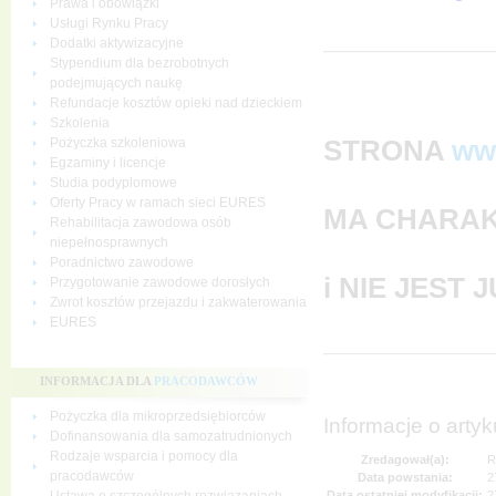
Prawa i obowiązki
Usługi Rynku Pracy
Dodatki aktywizacyjne
Stypendium dla bezrobotnych
podejmujących naukę
Refundacje kosztów opieki nad dzieckiem
Szkolenia
STRONA
ww
Pożyczka szkoleniowa
Egzaminy i licencje
Studia podyplomowe
Oferty Pracy w ramach sieci EURES
MA CHARAK
Rehabilitacja zawodowa osób
niepełnosprawnych
Poradnictwo zawodowe
i NIE JEST
Przygotowanie zawodowe dorosłych
Zwrot kosztów przejazdu i zakwaterowania
EURES
INFORMACJA DLA
PRACODAWCÓW
Pożyczka dla mikroprzedsiębiorców
Informacje o artyk
Dofinansowania dla samozatrudnionych
Rodzaje wsparcia i pomocy dla
Zredagował(a):
R
pracodawców
Data powstania:
2
Data ostatniej modyfikacji:
2