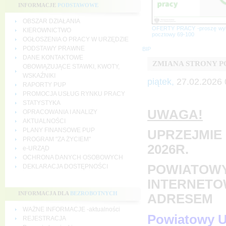
INFORMACJE
PODSTAWOWE
OBSZAR DZIAŁANIA
OFERTY PRACY -proszę wy
KIEROWNICTWO
pocztowy 69-100
OGŁOSZENIA O PRACY W URZĘDZIE
PODSTAWY PRAWNE
BIP
DANE KONTAKTOWE
ZMIANA STRONY 
OBOWIĄZUJĄCE STAWKI, KWOTY,
WSKAŹNIKI
piątek,
27.02.2026 
RAPORTY PUP
PROMOCJA USŁUG RYNKU PRACY
STATYSTYKA
UWAGA!
OPRACOWANIA I ANALIZY
AKTUALNOŚCI
PLANY FINANSOWE PUP
UPRZEJMIE 
PROGRAM "ZA ŻYCIEM"
2026R.
e-URZĄD
OCHRONA DANYCH OSOBOWYCH
POWIATOWY
DEKLARACJA DOSTĘPNOŚCI
INTERNETO
INFORMACJA DLA
BEZROBOTNYCH
ADRESEM
WAŻNE INFORMACJE -aktualności
Powiatowy U
REJESTRACJA