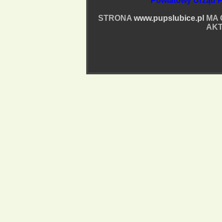
Powiatowy Urząd P
STRONA
www.pupslubice.pl
MA 
AKT