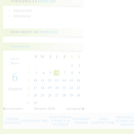
WSPÓŁPRACA Z
NIEMCAMI
Aktualności
Informacje
DOKUMENTY DO
POBRANIA
Kalendarium
P
W
Ś
C
P
S
N
Jakuba
Sławy
1
1
2
6
2
3
4
5
6
7
8
9
3
10
11
12
13
14
15
16
4
sierpien
17
18
19
20
21
22
23
5
24
25
26
27
28
29
30
6
31
poprzedni
Sierpien
2026
następny
OGŁOSZENIA
OBOWIĄZU
OBSZAR
PODSTAWY
DANE
KIEROWNICTWO
O PRACY W
STAWKI, K
DZIAŁANIA
PRAWNE
KONTAKTOWE
URZĘDZIE
WSKAŹNI