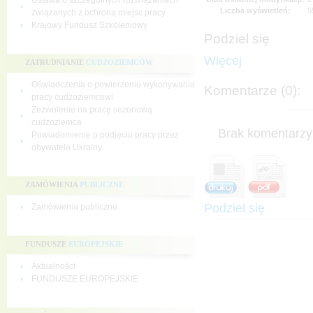
Ustawa o szczególnych rozwiązaniach
Liczba wyświetleń:
5
związanych z ochroną miejsc pracy
Krajowy Fundusz Szkoleniowy
Podziel się
Więcej
ZATRUDNIANIE
CUDZOZIEMCÓW
Oświadczenia o powierzeniu wykonywania
Komentarze (0):
pracy cudzoziemcowi
Zezwolenie na pracę sezonową
cudzoziemca
Brak komentarzy 
Powiadomienie o podjęciu pracy przez
obywatela Ukrainy
ZAMÓWIENIA
PUBLICZNE
Podziel się
Zamówienia publiczne
FUNDUSZE
EUROPEJSKIE
Aktualności
FUNDUSZE EUROPEJSKIE