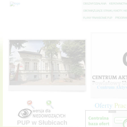
O
BSZAR DZIAŁANIA
K
IEROWNICT
O
BOWIĄZUJĄCE STAWKI, KWOTY, WS
P
LANY FINANSOWE PUP
P
ROGRAM 
Centrum Aktywi
Oferty
Prac
PUP w Słubicach