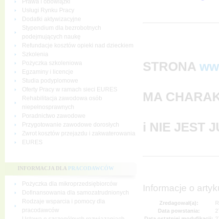
Prawa i obowiązki
Usługi Rynku Pracy
Dodatki aktywizacyjne
Stypendium dla bezrobotnych
podejmujących naukę
Refundacje kosztów opieki nad dzieckiem
Szkolenia
STRONA
ww
Pożyczka szkoleniowa
Egzaminy i licencje
Studia podyplomowe
Oferty Pracy w ramach sieci EURES
MA CHARAK
Rehabilitacja zawodowa osób
niepełnosprawnych
Poradnictwo zawodowe
i NIE JEST
Przygotowanie zawodowe dorosłych
Zwrot kosztów przejazdu i zakwaterowania
EURES
INFORMACJA DLA
PRACODAWCÓW
Pożyczka dla mikroprzedsiębiorców
Informacje o artyk
Dofinansowania dla samozatrudnionych
Rodzaje wsparcia i pomocy dla
Zredagował(a):
R
pracodawców
Data powstania:
2
Data ostatniej modyfikacji:
2