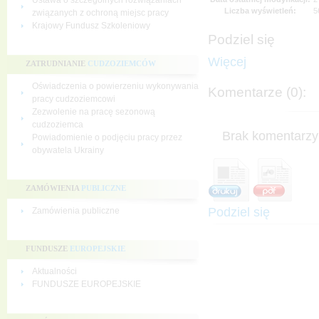
Ustawa o szczególnych rozwiązaniach
Liczba wyświetleń:
5
związanych z ochroną miejsc pracy
Krajowy Fundusz Szkoleniowy
Podziel się
Więcej
ZATRUDNIANIE
CUDZOZIEMCÓW
Oświadczenia o powierzeniu wykonywania
Komentarze (0):
pracy cudzoziemcowi
Zezwolenie na pracę sezonową
cudzoziemca
Brak komentarzy 
Powiadomienie o podjęciu pracy przez
obywatela Ukrainy
ZAMÓWIENIA
PUBLICZNE
Podziel się
Zamówienia publiczne
FUNDUSZE
EUROPEJSKIE
Aktualności
FUNDUSZE EUROPEJSKIE