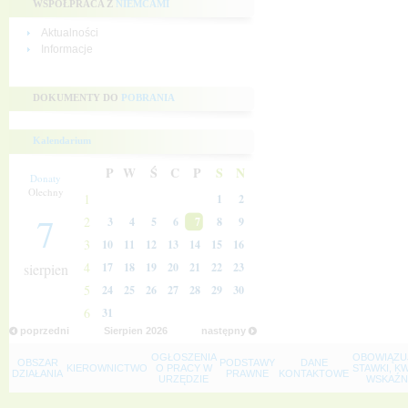
WSPÓŁPRACA Z
NIEMCAMI
Aktualności
Informacje
DOKUMENTY DO
POBRANIA
Kalendarium
P
W
Ś
C
P
S
N
Donaty
Olechny
1
1
2
7
2
3
4
5
6
7
8
9
3
10
11
12
13
14
15
16
4
sierpien
17
18
19
20
21
22
23
5
24
25
26
27
28
29
30
6
31
poprzedni
Sierpien
2026
następny
OGŁOSZENIA
OBOWIĄZU
OBSZAR
PODSTAWY
DANE
KIEROWNICTWO
O PRACY W
STAWKI, K
DZIAŁANIA
PRAWNE
KONTAKTOWE
URZĘDZIE
WSKAŹNI