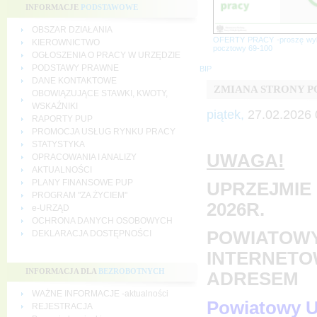
INFORMACJE
PODSTAWOWE
OBSZAR DZIAŁANIA
OFERTY PRACY -proszę wy
KIEROWNICTWO
pocztowy 69-100
OGŁOSZENIA O PRACY W URZĘDZIE
PODSTAWY PRAWNE
BIP
DANE KONTAKTOWE
ZMIANA STRONY 
OBOWIĄZUJĄCE STAWKI, KWOTY,
WSKAŹNIKI
piątek,
27.02.2026 
RAPORTY PUP
PROMOCJA USŁUG RYNKU PRACY
STATYSTYKA
UWAGA!
OPRACOWANIA I ANALIZY
AKTUALNOŚCI
PLANY FINANSOWE PUP
UPRZEJMIE 
PROGRAM "ZA ŻYCIEM"
2026R.
e-URZĄD
OCHRONA DANYCH OSOBOWYCH
POWIATOWY
DEKLARACJA DOSTĘPNOŚCI
INTERNETO
INFORMACJA DLA
BEZROBOTNYCH
ADRESEM
WAŻNE INFORMACJE -aktualności
Powiatowy U
REJESTRACJA