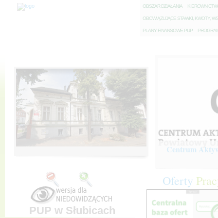
O
BSZAR DZIAŁANIA
K
IEROWNICT
O
BOWIĄZUJĄCE STAWKI, KWOTY, WS
P
LANY FINANSOWE PUP
P
ROGRAM 
Centrum Aktywi
Oferty
Prac
PUP w Słubicach