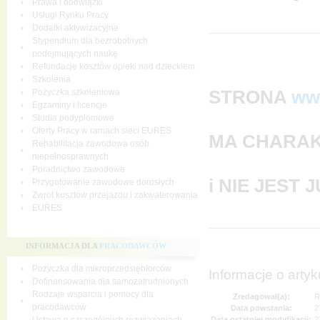
Prawa i obowiązki
Usługi Rynku Pracy
Dodatki aktywizacyjne
Stypendium dla bezrobotnych
podejmujących naukę
Refundacje kosztów opieki nad dzieckiem
Szkolenia
STRONA
ww
Pożyczka szkoleniowa
Egzaminy i licencje
Studia podyplomowe
Oferty Pracy w ramach sieci EURES
MA CHARAK
Rehabilitacja zawodowa osób
niepełnosprawnych
Poradnictwo zawodowe
i NIE JEST
Przygotowanie zawodowe dorosłych
Zwrot kosztów przejazdu i zakwaterowania
EURES
INFORMACJA DLA
PRACODAWCÓW
Pożyczka dla mikroprzedsiębiorców
Informacje o artyk
Dofinansowania dla samozatrudnionych
Rodzaje wsparcia i pomocy dla
Zredagował(a):
R
pracodawców
Data powstania:
2
Data ostatniej modyfikacji:
2