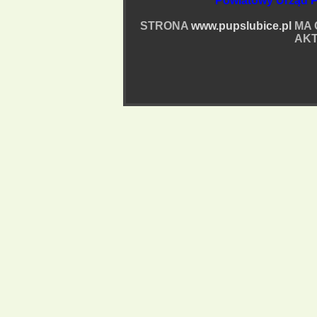
Powiatowy Urząd P
STRONA
www.pupslubice.pl
MA 
AKT