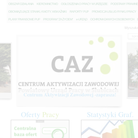
O
BSZAR DZIAŁANIA
K
IEROWNICTWO
O
GŁOSZENIA O PRACY W URZĘDZIE
P
ODSTAWY PRAWNE
O
BOWIĄZUJĄCE STAWKI, KWOTY, WSKAŹNIKI
R
APORTY PUP
P
ROMOCJA USŁUG RYNKU PRACY
P
LANY FINANSOWE PUP
P
ROGRAM "ZA ŻYCIEM"
e
-URZĄD
O
CHRONA DANYCH OSOBOWYCH
Wyszuka
Centrum Aktywizacji Zawodowej -zaprasza!
Oferty
Pracy
Statystyki
Graf.