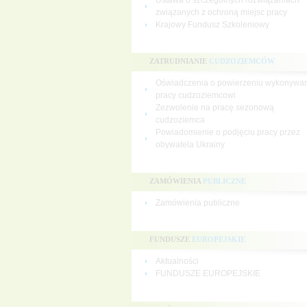
Ustawa o szczególnych rozwiązaniach
związanych z ochroną miejsc pracy
Krajowy Fundusz Szkoleniowy
ZATRUDNIANIE
CUDZOZIEMCÓW
Oświadczenia o powierzeniu wykonywa
pracy cudzoziemcowi
Zezwolenie na pracę sezonową
cudzoziemca
Powiadomienie o podjęciu pracy przez
obywatela Ukrainy
ZAMÓWIENIA
PUBLICZNE
Zamówienia publiczne
FUNDUSZE
EUROPEJSKIE
Aktualności
FUNDUSZE EUROPEJSKIE