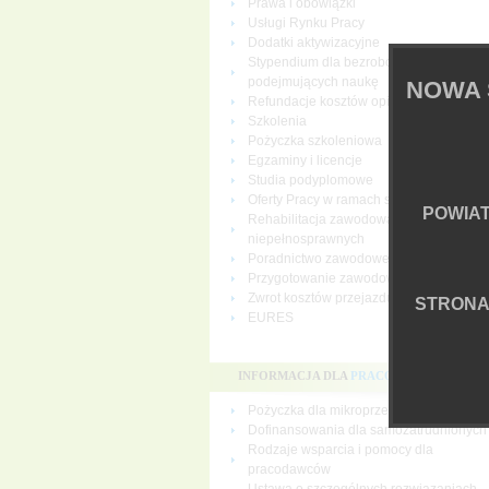
Prawa i obowiązki
Usługi Rynku Pracy
Dodatki aktywizacyjne
Stypendium dla bezrobotnych
podejmujących naukę
NOWA 
Refundacje kosztów opieki nad dziecki
Szkolenia
Pożyczka szkoleniowa
Egzaminy i licencje
Studia podyplomowe
Oferty Pracy w ramach sieci EURES
POWIA
Rehabilitacja zawodowa osób
niepełnosprawnych
Poradnictwo zawodowe
Przygotowanie zawodowe dorosłych
Zwrot kosztów przejazdu i zakwaterowan
STRON
EURES
INFORMACJA DLA
PRACODAWCÓW
Pożyczka dla mikroprzedsiębiorców
Dofinansowania dla samozatrudnionych
Rodzaje wsparcia i pomocy dla
pracodawców