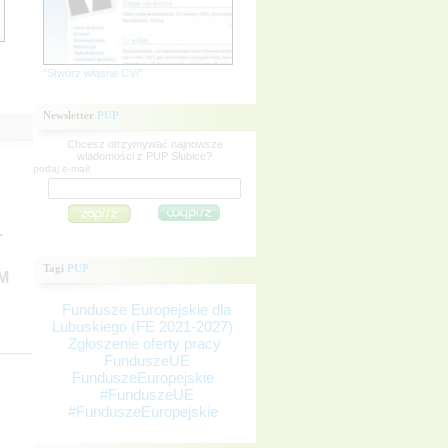
"Stwórz własne CV!"
Newsletter
PUP
Chcesz otrzymywać najnowsze
wiadomości z PUP Słubice?
podaj e-mail:
.
Tagi
PUP
M
Fundusze Europejskie dla
Lubuskiego (FE 2021-2027)
Zgłoszenie oferty pracy
FunduszeUE
FunduszeEuropejskie
#FunduszeUE
#FunduszeEuropejskie