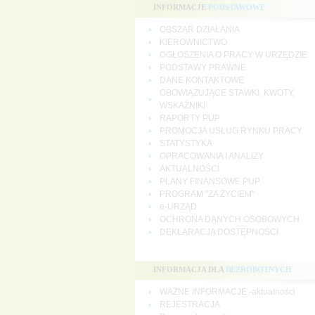
INFORMACJE
PODSTAWOWE
OBSZAR DZIAŁANIA
KIEROWNICTWO
OGŁOSZENIA O PRACY W URZĘDZIE
PODSTAWY PRAWNE
DANE KONTAKTOWE
OBOWIĄZUJĄCE STAWKI, KWOTY,
WSKAŹNIKI
RAPORTY PUP
PROMOCJA USŁUG RYNKU PRACY
STATYSTYKA
OPRACOWANIA I ANALIZY
AKTUALNOŚCI
PLANY FINANSOWE PUP
PROGRAM "ZA ŻYCIEM"
e-URZĄD
OCHRONA DANYCH OSOBOWYCH
DEKLARACJA DOSTĘPNOŚCI
INFORMACJA DLA
BEZROBOTNYCH
WAŻNE INFORMACJE -aktualności
REJESTRACJA