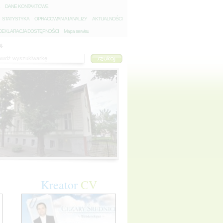
D
ANE KONTAKTOWE
S
TATYSTYKA
O
PRACOWANIA I ANALIZY
A
KTUALNOŚCI
D
EKLARACJA DOSTĘPNOŚCI
Mapa serwisu
j:
Kreator
CV