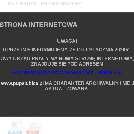
MA CHARAKTER ARCHIWALNY
i NIE JEST JUŻ AKTUALIZOWANA.
STRONA INTERNETOWA
em
UWAGA!
Informacje o artykule
UPRZEJMIE INFORMUJEMY, ŻE OD 1 STYCZNIA 2026R.
Zredagował(a):
Rafał Ossowski
Data powstania:
27.02.2026 07:35
TOWY URZĄD PRACY MA NOWĄ STRONĘ INTERNETOWĄ,
Data ostatniej modyfikacji:
27.05.2026 07:20
ZNAJDUJĘ SIĘ POD ADRESEM
Liczba wyświetleń:
5596229
Powiatowy Urząd Pracy w Słubicach - Wortal PSZ
Podziel się
ia
A
www.pupslubice.pl
MA CHARAKTER ARCHIWALNY i NIE J
Więcej
AKTUALIZOWANA.
Komentarze (0):
Brak komentarzy na ten temat.