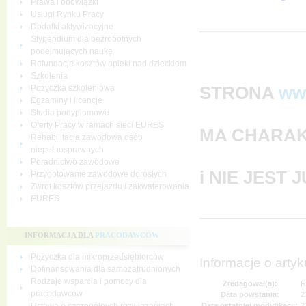
Prawa i obowiązki
Usługi Rynku Pracy
Dodatki aktywizacyjne
Stypendium dla bezrobotnych
podejmujących naukę
Refundacje kosztów opieki nad dzieckiem
Szkolenia
STRONA
ww
Pożyczka szkoleniowa
Egzaminy i licencje
Studia podyplomowe
Oferty Pracy w ramach sieci EURES
MA CHARAK
Rehabilitacja zawodowa osób
niepełnosprawnych
Poradnictwo zawodowe
i NIE JEST
Przygotowanie zawodowe dorosłych
Zwrot kosztów przejazdu i zakwaterowania
EURES
INFORMACJA DLA
PRACODAWCÓW
Pożyczka dla mikroprzedsiębiorców
Informacje o artyk
Dofinansowania dla samozatrudnionych
Rodzaje wsparcia i pomocy dla
Zredagował(a):
R
pracodawców
Data powstania:
2
Data ostatniej modyfikacji:
2