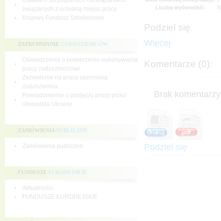
Ustawa o szczególnych rozwiązaniach
Liczba wyświetleń:
5
związanych z ochroną miejsc pracy
Krajowy Fundusz Szkoleniowy
Podziel się
Więcej
ZATRUDNIANIE
CUDZOZIEMCÓW
Oświadczenia o powierzeniu wykonywania
Komentarze (0):
pracy cudzoziemcowi
Zezwolenie na pracę sezonową
cudzoziemca
Brak komentarzy 
Powiadomienie o podjęciu pracy przez
obywatela Ukrainy
ZAMÓWIENIA
PUBLICZNE
Podziel się
Zamówienia publiczne
FUNDUSZE
EUROPEJSKIE
Aktualności
FUNDUSZE EUROPEJSKIE