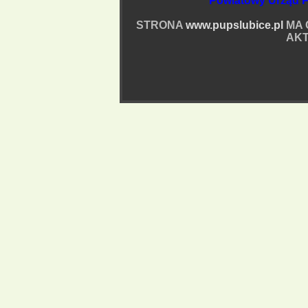
Powiatowy Urząd P
STRONA
www.pupslubice.pl
MA 
AKT