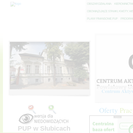
O
BSZAR DZIAŁANIA
K
IEROWNICT
O
BOWIĄZUJĄCE STAWKI, KWOTY, WS
P
LANY FINANSOWE PUP
P
ROGRAM 
Centrum Aktywi
Oferty
Prac
PUP w Słubicach