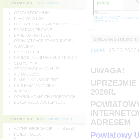
INFORMACJE
PODSTAWOWE
OBSZAR DZIAŁANIA
OFERTY PRACY -proszę wy
KIEROWNICTWO
pocztowy 69-100
OGŁOSZENIA O PRACY W URZĘDZIE
PODSTAWY PRAWNE
BIP
DANE KONTAKTOWE
ZMIANA STRONY 
OBOWIĄZUJĄCE STAWKI, KWOTY,
WSKAŹNIKI
piątek,
27.02.2026 
RAPORTY PUP
PROMOCJA USŁUG RYNKU PRACY
STATYSTYKA
UWAGA!
OPRACOWANIA I ANALIZY
AKTUALNOŚCI
PLANY FINANSOWE PUP
UPRZEJMIE 
PROGRAM "ZA ŻYCIEM"
2026R.
e-URZĄD
OCHRONA DANYCH OSOBOWYCH
POWIATOWY
DEKLARACJA DOSTĘPNOŚCI
INTERNETO
INFORMACJA DLA
BEZROBOTNYCH
ADRESEM
WAŻNE INFORMACJE -aktualności
Powiatowy U
REJESTRACJA