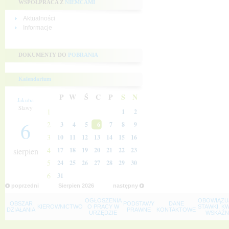
WSPÓŁPRACA Z
NIEMCAMI
Aktualności
Informacje
DOKUMENTY DO
POBRANIA
Kalendarium
P
W
Ś
C
P
S
N
Jakuba
Sławy
1
1
2
6
2
3
4
5
6
7
8
9
3
10
11
12
13
14
15
16
4
sierpien
17
18
19
20
21
22
23
5
24
25
26
27
28
29
30
6
31
poprzedni
Sierpien
2026
następny
OGŁOSZENIA
OBOWIĄZU
OBSZAR
PODSTAWY
DANE
KIEROWNICTWO
O PRACY W
STAWKI, K
DZIAŁANIA
PRAWNE
KONTAKTOWE
URZĘDZIE
WSKAŹNI